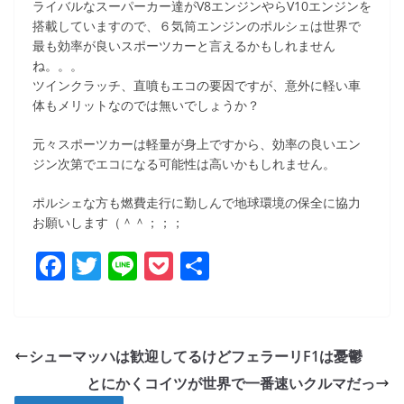
ライバルなスーパーカー達がV8エンジンやらV10エンジンを
搭載していますので、６気筒エンジンのポルシェは世界で
最も効率が良いスポーツカーと言えるかもしれません
ね。。。
ツインクラッチ、直噴もエコの要因ですが、意外に軽い車
体もメリットなのでは無いでしょうか？
元々スポーツカーは軽量が身上ですから、効率の良いエン
ジン次第でエコになる可能性は高いかもしれません。
ポルシェな方も燃費走行に勤しんで地球環境の保全に協力
お願いします（＾＾；；；
F
T
Li
P
共
a
w
n
o
有
c
itt
e
ck
e
er
et
シューマッハは歓迎してるけどフェラーリF1は憂鬱
b
とにかくコイツが世界で一番速いクルマだっ