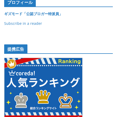
o
プロフィール
o
ギズモード「公認ブロガー特派員」
k
Subscribe in a reader
提携広告