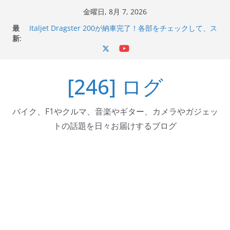
コ
金曜日, 8月 7, 2026
ン
最
Italjet Dragster 200が納車完了！各部をチェックして、ス
テ
新:
マホホルダー付けて、ガラスコーティング行って来た
Jeff Beck 逝去
ン
Ken Block 逝去
ツ
岩手県奥州市へのふるさと納税で KGR HARMONY 南部鉄
[246] ログ
へ
器エフェクターが返礼品でもらえる！
Italjet Dragster 200のフロントISSサスの動きが判ったら
ス
コーナリングが楽しくなった
キ
バイク、F1やクルマ、音楽やギター、カメラやガジェッ
ッ
トの話題を日々お届けするブログ
プ