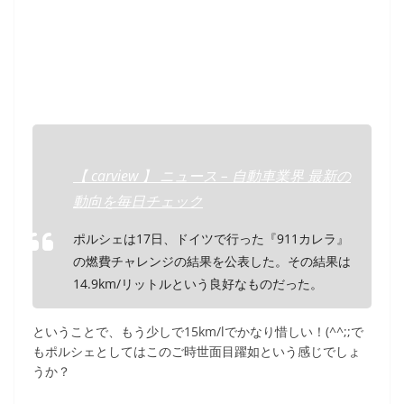
【 carview 】 ニュース – 自動車業界 最新の
動向を毎日チェック
ポルシェは17日、ドイツで行った『911カレラ』
の燃費チャレンジの結果を公表した。その結果は
14.9km/リットルという良好なものだった。
ということで、もう少しで15km/lでかなり惜しい！(^^;;で
もポルシェとしてはこのご時世面目躍如という感じでしょ
うか？