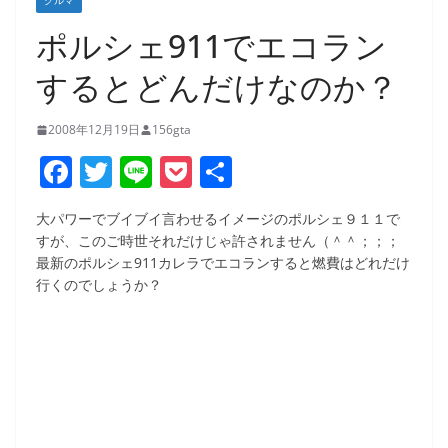
クルマ
ポルシェ911でエコラン
するとどんだけなのか？
2008年12月19日
156gta
F
T
Li
P
共
a
w
n
o
有
大パワーでブイブイ言わせるイメージのポルシェ９１１で
c
itt
e
ck
すが、このご時世それだけじゃ許されません（＾＾；；；
e
er
et
最新のポルシェ911カレラでエコランすると燃費はどれだけ
行くのでしょうか？
b
o
o
k