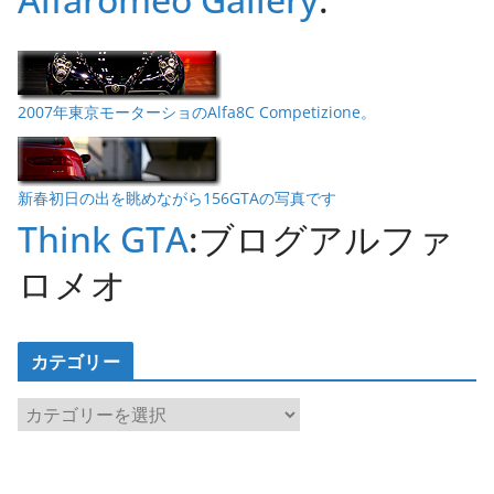
2007年東京モーターショのAlfa8C Competizione。
新春初日の出を眺めながら156GTAの写真です
Think GTA
:ブログアルファ
ロメオ
カテゴリー
カ
テ
ゴ
リ