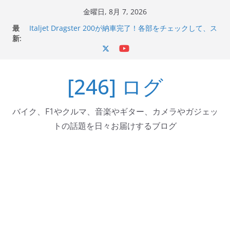
コ
金曜日, 8月 7, 2026
ン
最
Italjet Dragster 200が納車完了！各部をチェックして、ス
テ
新:
マホホルダー付けて、ガラスコーティング行って来た
Jeff Beck 逝去
ン
Ken Block 逝去
ツ
岩手県奥州市へのふるさと納税で KGR HARMONY 南部鉄
[246] ログ
へ
器エフェクターが返礼品でもらえる！
Italjet Dragster 200のフロントISSサスの動きが判ったら
ス
コーナリングが楽しくなった
キ
バイク、F1やクルマ、音楽やギター、カメラやガジェッ
ッ
トの話題を日々お届けするブログ
プ