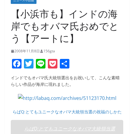
ニュースや話題
【小浜市も】インドの海
岸でもオバマ氏おめでと
う【アートに】
2008年11月8日
156gta
F
T
Li
P
共
a
w
n
o
有
インドでもオバマ氏大統領選出をお祝いして、こんな素晴
c
itt
e
ck
らしい作品が海岸に現れました。
e
er
et
b
o
らばQ:とてもユニークなオバマ大統領当選の祝福のしかた
o
k
らばQ:とてもユニークなオバマ大統領当選