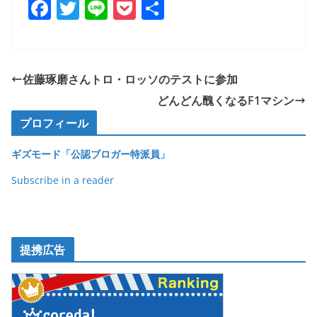
F
T
Li
P
共
a
w
n
o
有
c
itt
e
ck
e
er
et
佐藤琢磨さんトロ・ロッソのテストに参加
b
どんどん醜くなるF1マシン
o
プロフィール
o
ギズモード「公認ブロガー特派員」
k
Subscribe in a reader
提携広告