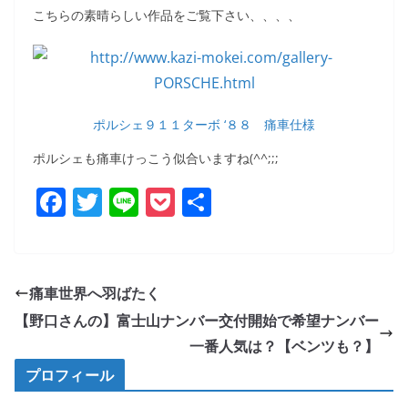
こちらの素晴らしい作品をご覧下さい、、、、
ポルシェ９１１ターボ ‘８８ 痛車仕様
ポルシェも痛車けっこう似合いますね(^^;;;
F
T
Li
P
共
a
w
n
o
有
c
itt
e
ck
e
er
et
痛車世界へ羽ばたく
b
【野口さんの】富士山ナンバー交付開始で希望ナンバー
o
一番人気は？【ベンツも？】
o
プロフィール
k