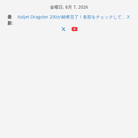
コ
金曜日, 8月 7, 2026
ン
最
Italjet Dragster 200が納車完了！各部をチェックして、ス
テ
新:
マホホルダー付けて、ガラスコーティング行って来た
Jeff Beck 逝去
ン
Ken Block 逝去
ツ
岩手県奥州市へのふるさと納税で KGR HARMONY 南部鉄
へ
器エフェクターが返礼品でもらえる！
Italjet Dragster 200のフロントISSサスの動きが判ったら
ス
コーナリングが楽しくなった
キ
ッ
プ