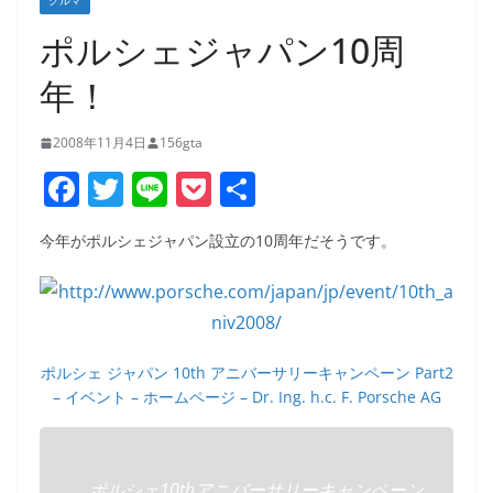
クルマ
ポルシェジャパン10周
年！
2008年11月4日
156gta
F
T
Li
P
共
a
w
n
o
有
今年がポルシェジャパン設立の10周年だそうです。
c
itt
e
ck
e
er
et
b
o
ポルシェ ジャパン 10th アニバーサリーキャンペーン Part2
o
– イベント – ホームページ – Dr. Ing. h.c. F. Porsche AG
k
ポルシェ10thアニバーサリーキャンペーン