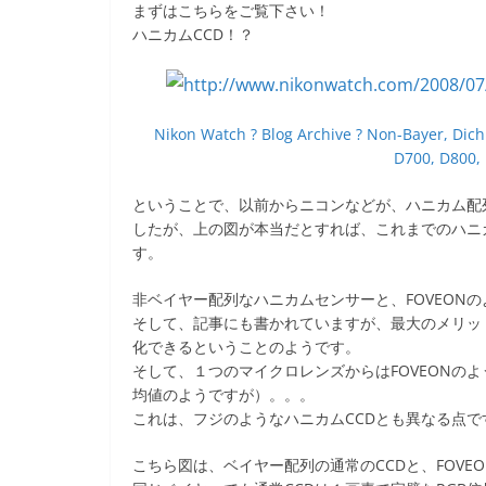
b
まずはこちらをご覧下さい！
o
ハニカムCCD！？
o
k
Nikon Watch ? Blog Archive ? Non-Bayer, Dic
D700, D800, 
ということで、以前からニコンなどが、ハニカム配
したが、上の図が本当だとすれば、これまでのハニ
す。
非ベイヤー配列なハニカムセンサーと、FOVEON
そして、記事にも書かれていますが、最大のメリッ
化できるということのようです。
そして、１つのマイクロレンズからはFOVEONの
均値のようですが）。。。
これは、フジのようなハニカムCCDとも異なる点で
こちら図は、ベイヤー配列の通常のCCDと、FOVE