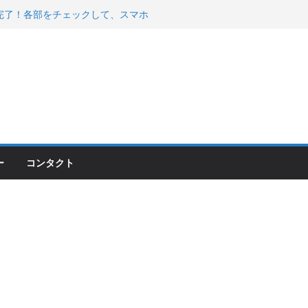
00のフロントISSサスの動きが判ったらコーナ
200が納車完了！各部をチェックして、スマホ
ーティング行って来た
 KGR HARMONY 南部鉄器エ
える！
ー
コンタクト