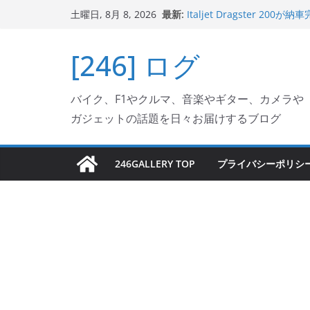
Italjet Dragster 2
コ
最新:
土曜日, 8月 8, 2026
リングが楽しくなった
ン
Italjet Dragster 
テ
ホルダー付けて、ガラスコ
[246] ログ
Jeff Beck 逝去
ン
Ken Block 逝去
ツ
岩手県奥州市へのふるさと納税で
バイク、F1やクルマ、音楽やギター、カメラや
フェクターが返礼品でもら
へ
ガジェットの話題を日々お届けするブログ
ス
キ
ッ
246GALLERY TOP
プライバシーポリシ
プ