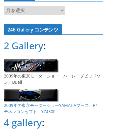
ア
ー
カ
246 Gallery コンテンツ
イ
ブ
2 Gallery
:
2009年の東京モーターショー ハーレーダビッドソ
ン／Buell
2009年の東京モーターショーYAMAHAブース、R1、
テネレコンセプト、YZ450F
4 gallery
: