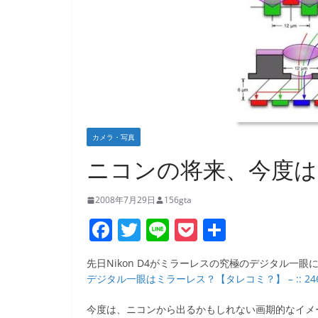
カメラ・写真
ニコンの将来、今度は
2008年7月29日
156gta
F
T
Li
P
共
a
w
n
o
有
先日Nikon D4がミラーレスの究極のデジタル一
c
itt
e
ck
デジタル一眼はミラーレス？【タレコミ？】 – :: 246 l
e
er
et
今度は、ニコンから出るかもしれない画期的なイメ