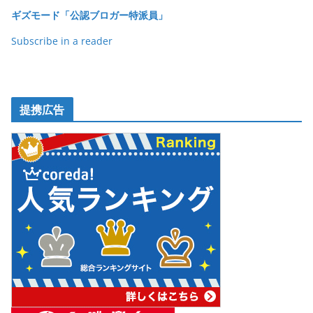
o
ギズモード「公認ブロガー特派員」
k
Subscribe in a reader
提携広告