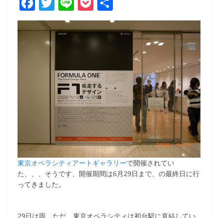
F
T
Li
P
共
a
w
n
o
有
c
itt
e
ck
e
er
et
b
o
o
k
東京オペラシティアートギャラリー
で開催されてい
た、、、そうです、開催期間は6月29日まで、の最終日に行
ってきました。
29日は雨、ただ、東京オペラシティは初台駅に直結してい