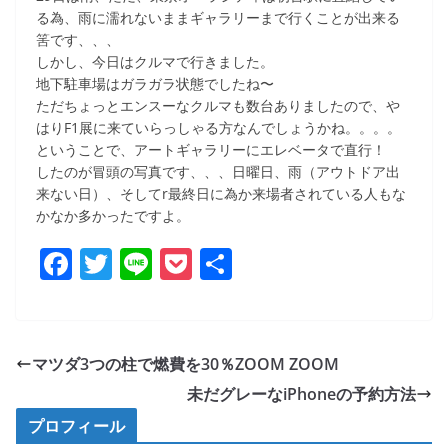
る為、雨に濡れないままギャラリーまで行くことが出来る
筈です、、、
しかし、今日はクルマで行きました。
地下駐車場はガラガラ状態でしたね〜
ただちょっとエンスーなクルマも数台ありましたので、や
はりF1展に来ていらっしゃる方なんでしょうかね。。。。
ということで、アートギャラリーにエレベータで直行！
したのが冒頭の写真です、、、日曜日、雨（アウトドア出
来ない日）、そしてr最終日に為か来場者されている人もな
かなか多かったですよ。
F
T
Li
P
共
a
w
n
o
有
c
itt
e
ck
e
er
et
マツダ3つの柱で燃費を30％ZOOM ZOOM
b
未だグレーなiPhoneの予約方法
o
プロフィール