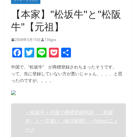
フード・ドリンク
【本家】"松坂牛"と"松阪
牛"【元祖】
2008年5月15日
156gta
F
T
Li
P
共
a
w
n
o
有
中国で、”松坂牛” が商標登録されちまったそうです。
c
itt
e
ck
って、先に登録していない方が悪いじゃｙん、、、、と思
e
er
et
ったのですが。。。。
b
o
o
＜松坂牛＞中国で商標登録申請 「松阪
k
牛」と一字違い（毎日新聞） – Yahoo!ニュ
ース