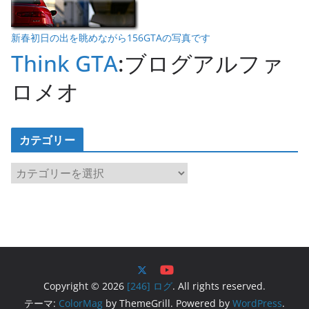
新春初日の出を眺めながら156GTAの写真です
Think GTA
:ブログアルファ
ロメオ
カテゴリー
カ
テ
ゴ
リ
ー
Copyright © 2026
[246] ログ
. All rights reserved.
テーマ:
ColorMag
by ThemeGrill. Powered by
WordPress
.