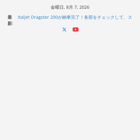
コ
金曜日, 8月 7, 2026
ン
最
Italjet Dragster 200が納車完了！各部をチェックして、ス
テ
新:
マホホルダー付けて、ガラスコーティング行って来た
Jeff Beck 逝去
ン
Ken Block 逝去
ツ
岩手県奥州市へのふるさと納税で KGR HARMONY 南部鉄
へ
器エフェクターが返礼品でもらえる！
Italjet Dragster 200のフロントISSサスの動きが判ったら
ス
コーナリングが楽しくなった
キ
ッ
プ