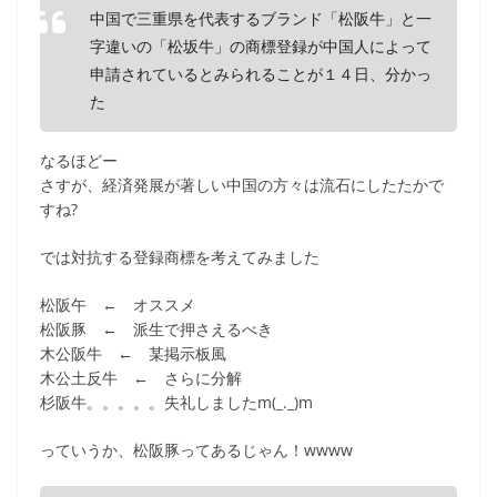
中国で三重県を代表するブランド「松阪牛」と一
字違いの「松坂牛」の商標登録が中国人によって
申請されているとみられることが１４日、分かっ
た
なるほどー
さすが、経済発展が著しい中国の方々は流石にしたたかで
すね?
では対抗する登録商標を考えてみました
松阪午 ← オススメ
松阪豚 ← 派生で押さえるべき
木公阪牛 ← 某掲示板風
木公土反牛 ← さらに分解
杉阪牛。。。。。失礼しましたm(_._)m
っていうか、松阪豚ってあるじゃん！wwww