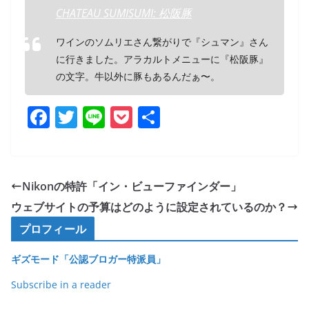
CHATEAU SUMISUMI: 松阪豚
ワインのソムリエさん繋がりで『シュマン』さん
に行きました。アラカルトメニューに『松阪豚』
の文字。牛以外に豚もあるんだぁ〜。
F
T
Li
P
共
a
w
n
o
有
c
itt
e
ck
e
er
et
Nikonの特許「イン・ビューファインダー」
b
ウェブサイトの予算はどのように設定されているのか？
o
プロフィール
o
ギズモード「公認ブロガー特派員」
k
Subscribe in a reader