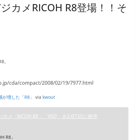
カメRICOH R8登場！！そ
8。
感が増した「R8」
via
kwout
「RICOH R8」「R50」を3月7日に発売
H R8」