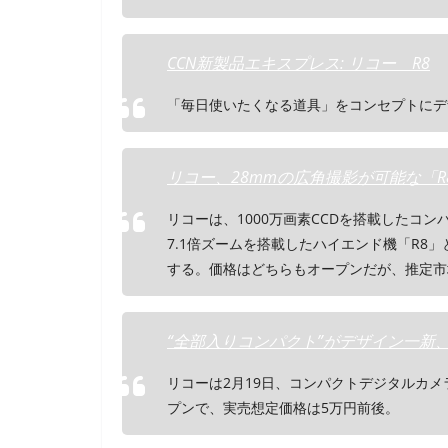
CCN新製品エキスプレス: リコー R8
「毎日使いたくなる道具」をコンセプトにデ
リコー、28mmの広角撮影が可能な「R8
リコーは、1000万画素CCDを搭載したコン
7.1倍ズームを搭載したハイエンド機「R8」
する。価格はどちらもオープンだが、推定市場
“全部入りコンパクト”がデザイン一新、リコー「R8
リコーは2月19日、コンパクトデジタルカメ
プンで、実売想定価格は5万円前後。