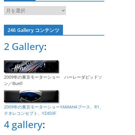
ア
ー
カ
246 Gallery コンテンツ
イ
ブ
2 Gallery
:
2009年の東京モーターショー ハーレーダビッドソ
ン／Buell
2009年の東京モーターショーYAMAHAブース、R1、
テネレコンセプト、YZ450F
4 gallery
: