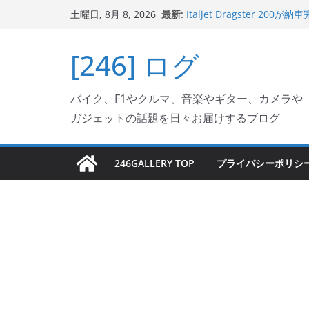
コ
最新:
Italjet Dragster 
土曜日, 8月 8, 2026
ン
ホルダー付けて、ガラスコ
Jeff Beck 逝去
テ
[246] ログ
Ken Block 逝去
ン
岩手県奥州市へのふるさと納税で
フェクターが返礼品でもら
ツ
Italjet Dragster 2
バイク、F1やクルマ、音楽やギター、カメラや
へ
リングが楽しくなった
ガジェットの話題を日々お届けするブログ
ス
キ
ッ
246GALLERY TOP
プライバシーポリシ
プ