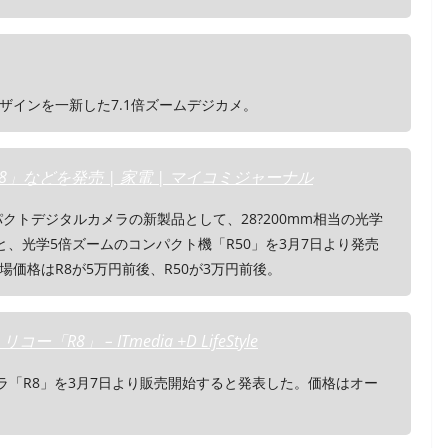
ザインを一新した7.1倍ズームデジカメ。
」などを発売 | 家電 | マイコミジャーナル
パクトデジタルカメラの新製品として、28?200mm相当の光学
と、光学5倍ズームのコンパクト機「R50」を3月7日より発売
価格はR8が5万円前後、R50が3万円前後。
」 – ITmedia +D LifeStyle
ラ「R8」を3月7日より販売開始すると発表した。価格はオー