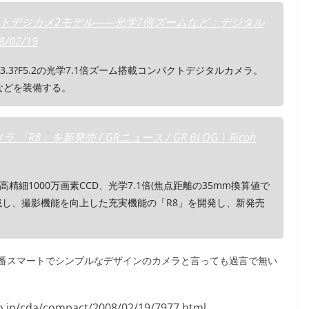
クトデジカメ2モデル――光学7倍ズームなど：デジタル
/02/19
/F3.3?F5.2の光学7.1倍ズーム搭載コンパクトデジタルカメラ。
などを装備する。
8」を新発売 / GRニュース / GR BLOG | Ricoh
細1000万画素CCD、光学7.1倍(焦点距離の35mm換算値で
を搭載し、撮影機能を向上した充実機能の「R8」を開発し、新発売
番スマートでシンプルなデザインのカメラと言っても過言で無い