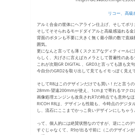
リコー、高級
アルミ合金の筐体にヘアライン仕上げ、そしてポリ
そしてそそられるモードダイアルと高級感溢れる金
背面のボタンも不要に大きく無く最小限の数で直線
囲気。
更になんと言っても薄くスクエアなディティールに
らしく、大げさに言えばカメラとして普遍性のある
これが次期GR DIGITAL 、GRD3と言っても誰
今自分のGRD2を取り出して見てもイモっぽく見えて着
そしてR8はこのデザインだけでも買い！だと言うの
28mm-望遠200mmが使え、1cmまで寄れるマク
画像処理エンジンも改良されR7の時点でも意外な
RICOH R8は、デザインも性能も、今時点のデ
し、流石にここまでかっこ良いデザインにしちゃうと
って、個人的には絶賛状態なのですが、逆にこのデ
すぐじゃなくて、R9が出る寸前に（このデザインが変