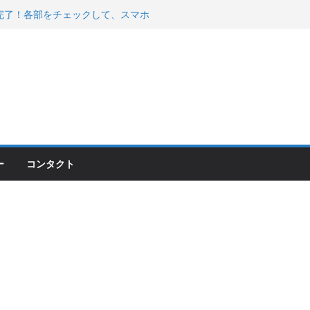
200が納車完了！各部をチェックして、スマホ
ーティング行って来た
 KGR HARMONY 南部鉄器エ
える！
00のフロントISSサスの動きが判ったらコーナ
ー
コンタクト