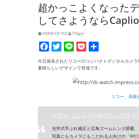
超かっこよくなったデジ
してさようならCaplio
2008年2月19日
156gta
F
T
Li
P
共
a
w
n
o
有
今日発表されたリコーのコンパクトデジタルカメラR
c
itt
e
ck
素晴らしいデザインで登場です。
e
er
et
b
o
リコー、高級
o
k
リコー、エントリー向けコンパクトデジカメ
光学式手ぶれ補正と広角ズームレンズ搭載
写真にもカメラにもこだわる人向けの「RICO