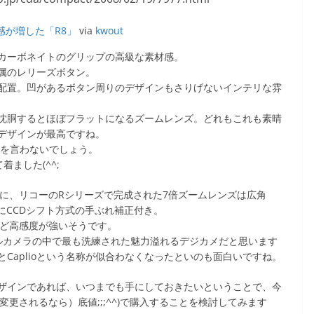
感が増した「R8」
via
kwout
カーボネイトのグリップの高級な素材感。
属のレリーズボタン。
配置。凹があるボタン周りのデザインもさりげないインテリな雰
沈胴するとほぼフラットになるズームレンズ。どれもこれも素晴
デザインが最高ですね。
も文句を言わないでしょう。
ました(^^;
に、リコーのRシリーズで完成された7倍ズームレンズは広角
ロにCCDシフト方式の手ぶれ補正付き。
ほど高感度が強いそうです。
ジタルカメラの中で最も洗練された魅力溢れるデジカメだと思います
Caplioという名称が似合わなくなったといのも面白いですね。
ザインであれば、いつまでも手にしておきたいということで、今
更されるなら）底値;;;^^)で購入することを検討してみます