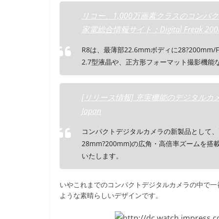
リコー、1,000万画素クラスのコンパ
家電総合情報サイト：Digital Freak 2008
R8は、最薄部22.6mmボディに28?200mm
2.7型液晶や、正方形フォーマット撮影機能
[リリース情報] 充実機能のデジタルカメラ 「R
Japan
コンパクトデジタルカメラの新製品として、高精
28mm?200mm)の広角・高倍率ズーム
いたします。
いやこれまでのコンパクトデジタルカメラの中で一
ような素晴らしいデザインです。