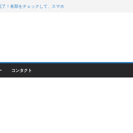
200が納車完了！各部をチェックして、スマホ
ーティング行って来た
 KGR HARMONY 南部鉄器エ
える！
00のフロントISSサスの動きが判ったらコーナ
ー
コンタクト