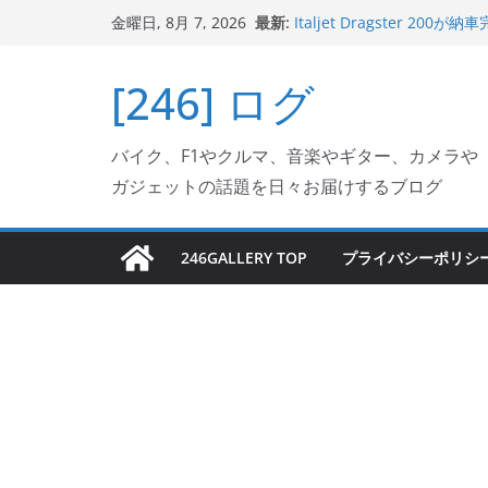
コ
最新:
Italjet Dragster 
金曜日, 8月 7, 2026
ン
ホルダー付けて、ガラスコ
Jeff Beck 逝去
テ
[246] ログ
Ken Block 逝去
ン
岩手県奥州市へのふるさと納税で
フェクターが返礼品でもら
ツ
Italjet Dragster 2
バイク、F1やクルマ、音楽やギター、カメラや
へ
リングが楽しくなった
ガジェットの話題を日々お届けするブログ
ス
キ
ッ
246GALLERY TOP
プライバシーポリシ
プ