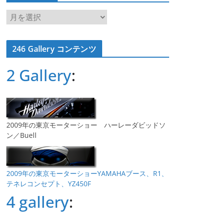
ア
ー
カ
246 Gallery コンテンツ
イ
ブ
2 Gallery
:
2009年の東京モーターショー ハーレーダビッドソ
ン／Buell
2009年の東京モーターショーYAMAHAブース、R1、
テネレコンセプト、YZ450F
4 gallery
: