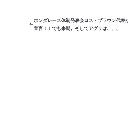
a
w
n
o
有
c
itt
e
ck
e
er
et
ホンダレース体制発表会ロス・ブラウン代表
b
宣言！！でも来期。そしてアグリは、、、
o
o
k