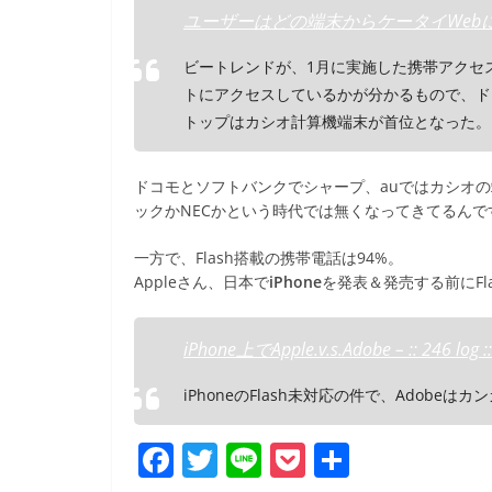
b
ユーザーはどの端末からケータイWebにアク
o
ビートレンドが、1月に実施した携帯アクセ
o
トにアクセスしているかが分かるもので、ド
k
トップはカシオ計算機端末が首位となった。
ドコモとソフトバンクでシャープ、auではカシオ
ックかNECかという時代では無くなってきてるんで
一方で、Flash搭載の携帯電話は94%。
Appleさん、日本で
iPhone
を発表＆発売する前にFlas
iPhone上でApple.v.s.Adobe – :: 246 log ::
iPhoneのFlash未対応の件で、Adobeは
F
T
Li
P
共