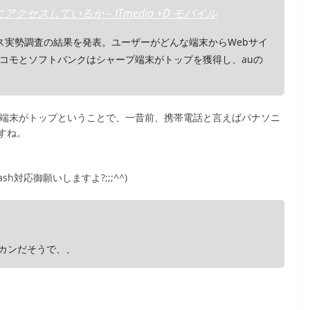
セスしているか – ITmedia +D モバイル
ス実勢調査の結果を発表。ユーザーがどんな端末からWebサイ
コモとソフトバンクはシャープ端末がトップを獲得し、auの
の端末がトップということで、一昔前、携帯電話と言えばパナソニ
すね。
h対応御願いしますよ?;;;^^)
カンカンだそうで、、