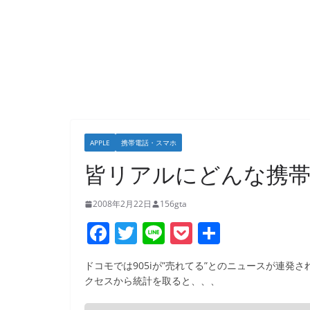
APPLE
携帯電話・スマホ
皆リアルにどんな携帯
2008年2月22日
156gta
F
T
Li
P
共
a
w
n
o
有
ドコモでは905iが”売れてる”とのニュースが連発
c
itt
e
ck
クセスから統計を取ると、、、
e
er
et