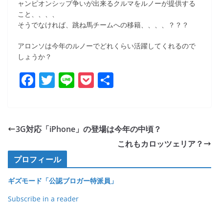
ャンピオンシップ争いが出来るクルマをルノーが提供する
こと、、、、
そうでなければ、跳ね馬チームへの移籍、、、、？？？
アロンソは今年のルノーでどれくらい活躍してくれるので
しょうか？
F
T
Li
P
共
a
w
n
o
有
c
itt
e
ck
e
er
et
3G対応「iPhone」の登場は今年の中頃？
b
これもカロッツェリア？
o
プロフィール
o
ギズモード「公認ブロガー特派員」
k
Subscribe in a reader