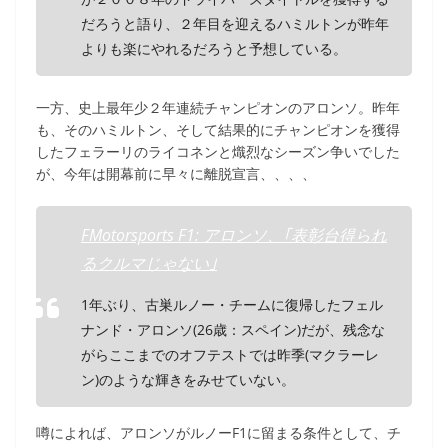
だろうと語り、２年目を迎えるハミルトンが昨年
よりも楽にやれるだろうと予想している。
一方、史上最年少２年連続チャンピオンのアロンソ。昨年
も、そのハミルトン、そして結果的にチャンピオンを獲得
したフェラーリのライコネンと熾烈なシーズン争いでした
が、今年は開幕前に早々に離脱宣言、、、、
FMotorsports F1: アロンソ、｢表彰台得られ
るクルマじゃない｣
1年ぶり、古巣ルノー・チームに復帰したフェル
ナンド・アロンソ(26歳：スペイン)だが、残念な
がらここまでのオフテストでは昨季(マクラーレ
ン)のような輝きをみせていない。
噂によれば、アロンソがルノーF1に留まる条件として、チ