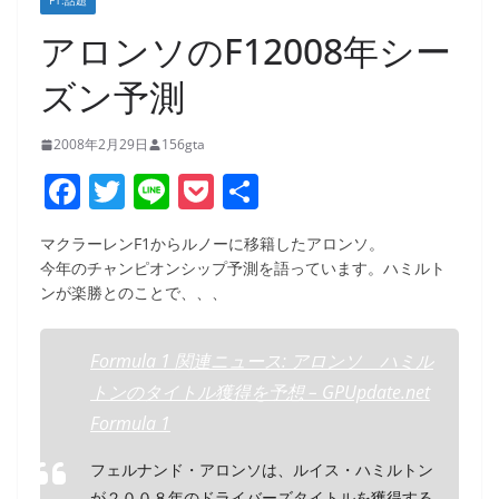
F1:話題
アロンソのF12008年シー
ズン予測
2008年2月29日
156gta
F
T
Li
P
共
a
w
n
o
有
マクラーレンF1からルノーに移籍したアロンソ。
c
itt
e
ck
今年のチャンピオンシップ予測を語っています。ハミルト
e
er
et
ンが楽勝とのことで、、、
b
o
Formula 1 関連ニュース: アロンソ ハミル
トンのタイトル獲得を予想 – GPUpdate.net
o
Formula 1
k
フェルナンド・アロンソは、ルイス・ハミルトン
が２００８年のドライバーズタイトルを獲得する