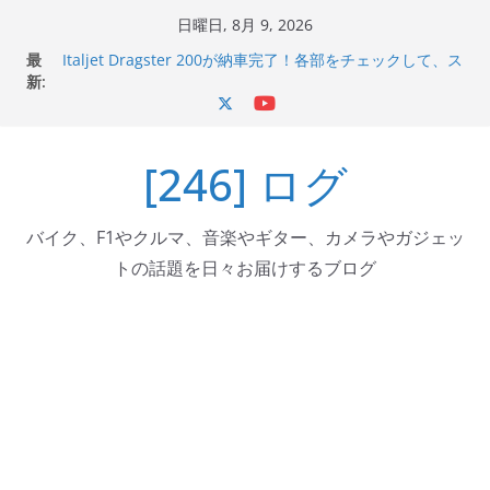
コ
日曜日, 8月 9, 2026
ン
最
Italjet Dragster 200が納車完了！各部をチェックして、ス
テ
新:
マホホルダー付けて、ガラスコーティング行って来た
Jeff Beck 逝去
ン
Ken Block 逝去
ツ
岩手県奥州市へのふるさと納税で KGR HARMONY 南部鉄
[246] ログ
へ
器エフェクターが返礼品でもらえる！
Italjet Dragster 200のフロントISSサスの動きが判ったら
ス
コーナリングが楽しくなった
キ
バイク、F1やクルマ、音楽やギター、カメラやガジェッ
ッ
トの話題を日々お届けするブログ
プ