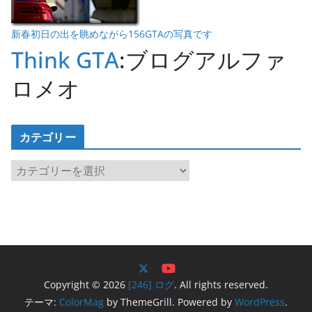
新春初日の出を眺めながら156GTAの写真です
Think GTA
:ブログアルファ
ロメオ
カテゴリー
カ
テ
ゴ
リ
ー
Copyright © 2026
[246] ログ
. All rights reserved.
テーマ:
ColorMag
by ThemeGrill. Powered by
WordPress
.