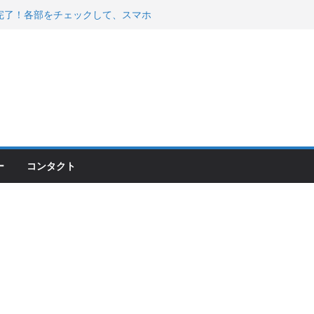
200が納車完了！各部をチェックして、スマホ
ーティング行って来た
 KGR HARMONY 南部鉄器エ
える！
00のフロントISSサスの動きが判ったらコーナ
ー
コンタクト