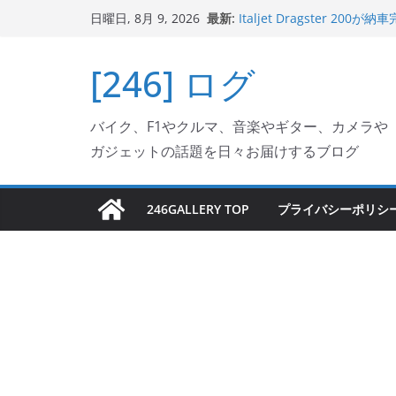
コ
最新:
Italjet Dragster 
日曜日, 8月 9, 2026
ン
ホルダー付けて、ガラスコ
Jeff Beck 逝去
テ
[246] ログ
Ken Block 逝去
ン
岩手県奥州市へのふるさと納税で
フェクターが返礼品でもら
ツ
Italjet Dragster 2
バイク、F1やクルマ、音楽やギター、カメラや
へ
リングが楽しくなった
ガジェットの話題を日々お届けするブログ
ス
キ
ッ
246GALLERY TOP
プライバシーポリシ
プ