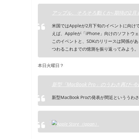
b
o
アップル、そろそろ動くか–期待の2月も最終週
o
米国ではAppleが2月下旬のイベントに向
k
えば、Appleが「iPhone」向けのソフ
このイベントと、SDKのリリースは関係があ
つわるこれまでの憶測を振り返ってみよう。
本日火曜日？
新型「MacBook Pro」のうわさ再び–今回
新型MacBook Proの発表が間近というう