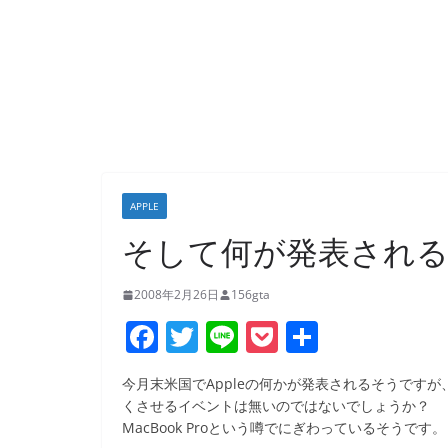
APPLE
そして何が発表されるの
2008年2月26日
156gta
F
T
Li
P
共
a
w
n
o
有
今月末米国でAppleの何かが発表されるそうですが
c
itt
e
ck
くさせるイベントは無いのではないでしょうか？
e
er
et
MacBook Proという噂でにぎわっているそうです。