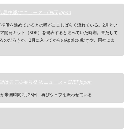
に:ニュース – CNET Japan
けて準備を進めているとの噂がここしばらく流れている。2月とい
トウェア開発キット（SDK）を発表すると述べていた時期。果たして
るのだろうか。2月に入ってからのAppleの動きや、同社にま
はモデル番号発見:ニュース – CNET Japan
わさが米国時間2月25日、再びウェブを賑わせている