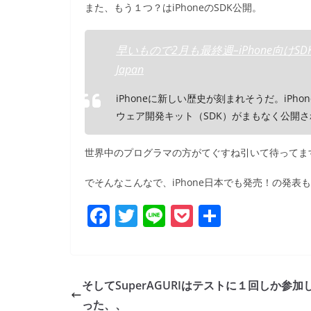
また、もう１つ？はiPhoneのSDK公開。
早いもので2月も最終週–iPhone向けS
Japan
iPhoneに新しい歴史が刻まれそうだ。iP
ウェア開発キット（SDK）がまもなく公開
世界中のプログラマの方がてぐすね引いて待ってま
でそんなこんなで、iPhone日本でも発売！の発
F
T
Li
P
共
a
w
n
o
有
c
itt
e
ck
e
er
et
そしてSuperAGURIはテストに１回しか参加
b
った、、