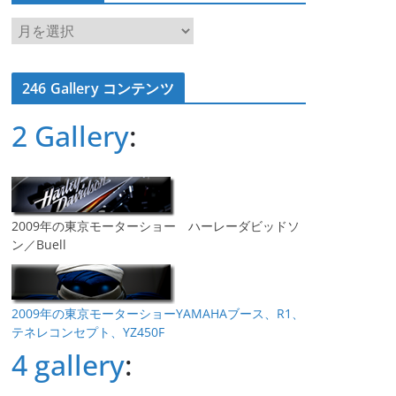
ア
ー
カ
246 Gallery コンテンツ
イ
ブ
2 Gallery
:
2009年の東京モーターショー ハーレーダビッドソ
ン／Buell
2009年の東京モーターショーYAMAHAブース、R1、
テネレコンセプト、YZ450F
4 gallery
: