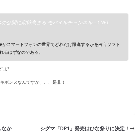
DKの公開に期待高まる:モバイルチャンネル – CNET
honeがスマートフォンの世界でどれだけ躍進するかを占うソフト
されるはずなのである。
すよ?
表もキボンヌなんですが、、、是非！
しなか
シグマ「DP1」発売はひな祭りに決定！