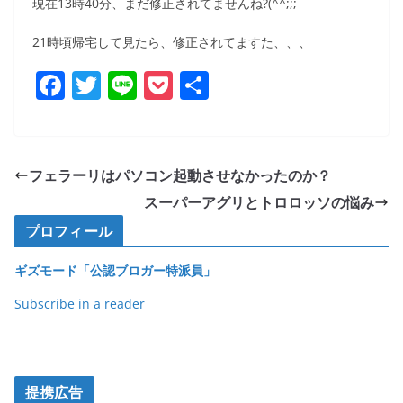
現在13時40分、まだ修正されてませんね?(^^;;;
21時頃帰宅して見たら、修正されてますた、、、
F
T
Li
P
共
a
w
n
o
有
c
itt
e
ck
e
er
et
フェラーリはパソコン起動させなかったのか？
b
スーパーアグリとトロロッソの悩み
o
プロフィール
o
ギズモード「公認ブロガー特派員」
k
Subscribe in a reader
提携広告