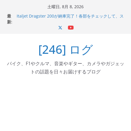
コ
土曜日, 8月 8, 2026
ン
最
Italjet Dragster 200が納車完了！各部をチェックして、ス
テ
新:
マホホルダー付けて、ガラスコーティング行って来た
Jeff Beck 逝去
ン
Ken Block 逝去
ツ
岩手県奥州市へのふるさと納税で KGR HARMONY 南部鉄
[246] ログ
へ
器エフェクターが返礼品でもらえる！
Italjet Dragster 200のフロントISSサスの動きが判ったら
ス
コーナリングが楽しくなった
キ
バイク、F1やクルマ、音楽やギター、カメラやガジェッ
ッ
トの話題を日々お届けするブログ
プ