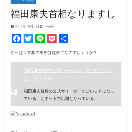
ニュースや話題
福田康夫首相なりますし
2007年10月3日
156gta
F
T
Li
P
共
a
w
n
o
有
やっぱり首相の業務は超多忙なのでしょうか？
c
itt
e
ck
e
er
et
福田康夫首相公式ページが「すごいこと」
b
に – ネタりか
o
福田康夫首相の公式サイトが「すごいことになっ
o
ている」とネットで話題となっている。
k