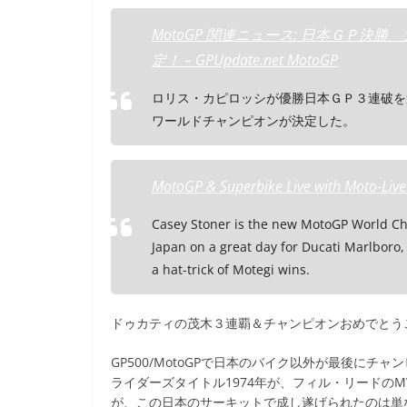
e
er
et
MotoGP 関連ニュース: 日本ＧＰ
b
定！ – GPUpdate.net MotoGP
o
ロリス・カピロッシが優勝日本ＧＰ３連破を
o
ワールドチャンピオンが決定した。
k
MotoGP & Superbike Live with Moto-Liv
Casey Stoner is the new MotoGP World Cham
Japan on a great day for Ducati Marlboro, 
a hat-trick of Motegi wins.
ドゥカティの茂木３連覇＆チャンピオンおめでとう
GP500/MotoGPで日本のバイク以外が最後にチャン
ライダーズタイトル1974年が、フィル・リードのMV
が、この日本のサーキットで成し遂げられたのは単