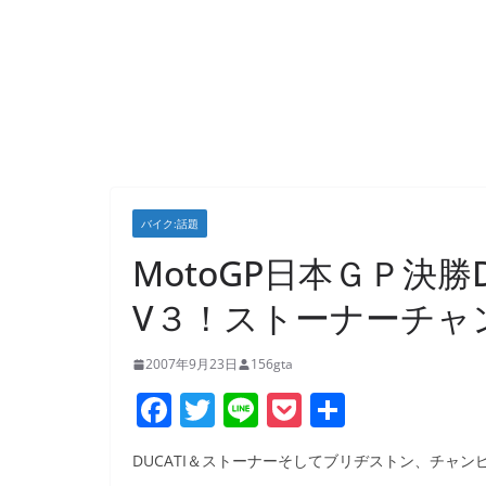
バイク:話題
MotoGP日本ＧＰ決勝
V３！ストーナーチャ
2007年9月23日
156gta
F
T
Li
P
共
a
w
n
o
有
DUCATI＆ストーナーそしてブリヂストン、チャ
c
itt
e
ck