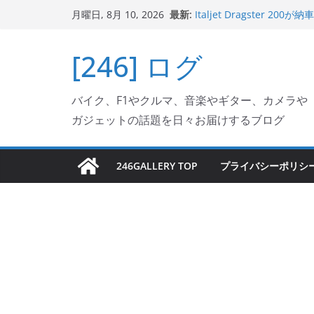
コ
最新:
Italjet Dragster
月曜日, 8月 10, 2026
ン
ホルダー付けて、ガラスコ
Jeff Beck 逝去
テ
[246] ログ
Ken Block 逝去
ン
岩手県奥州市へのふるさと納税
フェクターが返礼品でもら
ツ
Italjet Dragster 
バイク、F1やクルマ、音楽やギター、カメラや
へ
リングが楽しくなった
ガジェットの話題を日々お届けするブログ
ス
キ
ッ
246GALLERY TOP
プライバシーポリシ
プ