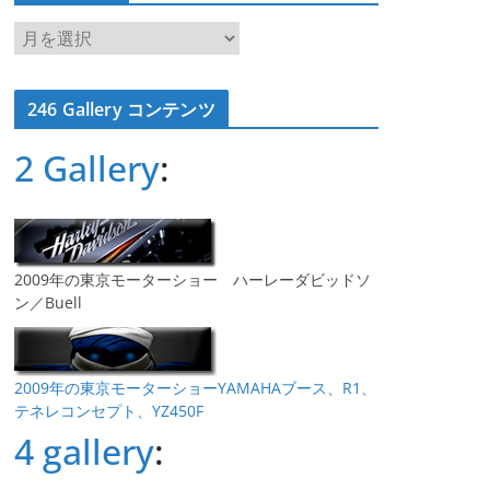
ア
ー
カ
246 Gallery コンテンツ
イ
ブ
2 Gallery
:
2009年の東京モーターショー ハーレーダビッドソ
ン／Buell
2009年の東京モーターショーYAMAHAブース、R1、
テネレコンセプト、YZ450F
4 gallery
: