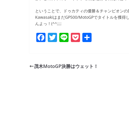
ということで、ドゥカティの優勝＆チャンピオンの
KawasakiはまだGP500/MotoGPでタイト
んよっ！(^^;;;;
F
T
Li
P
共
a
w
n
o
有
c
itt
e
ck
e
er
et
茂木MotoGP決勝はウェット！
b
o
o
k