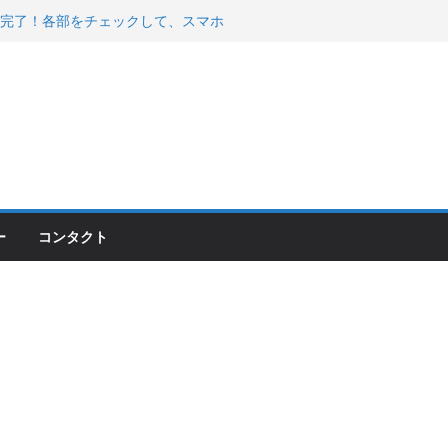
 200が納車完了！各部をチェックして、スマホ
ーティング行って来た
で KGR HARMONY 南部鉄器エ
える！
200のフロントISSサスの動きが判ったらコーナ
ー
コンタクト