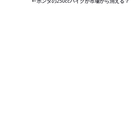
ホンダの250ccバイクが市場から消える？
b
o
o
k