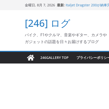
コ
最新:
Italjet Dragster 
金曜日, 8月 7, 2026
ン
ホルダー付けて、ガラスコ
Jeff Beck 逝去
テ
[246] ログ
Ken Block 逝去
ン
岩手県奥州市へのふるさと納税で
フェクターが返礼品でもら
ツ
Italjet Dragster 2
バイク、F1やクルマ、音楽やギター、カメラや
へ
リングが楽しくなった
ガジェットの話題を日々お届けするブログ
ス
キ
ッ
246GALLERY TOP
プライバシーポリシ
プ