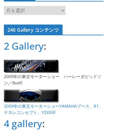
ア
ー
カ
246 Gallery コンテンツ
イ
ブ
2 Gallery
:
2009年の東京モーターショー ハーレーダビッドソ
ン／Buell
2009年の東京モーターショーYAMAHAブース、R1、
テネレコンセプト、YZ450F
4 gallery
: