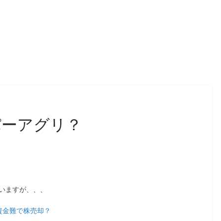
パーアグリ？
いますが、、、
１、資金難で株売却？