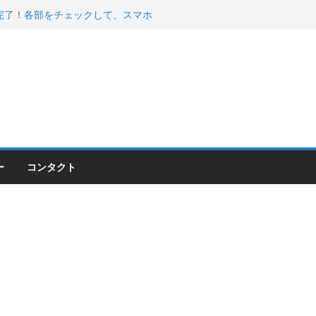
200が納車完了！各部をチェックして、スマホ
ーティング行って来た
 KGR HARMONY 南部鉄器エ
える！
00のフロントISSサスの動きが判ったらコーナ
ー
コンタクト