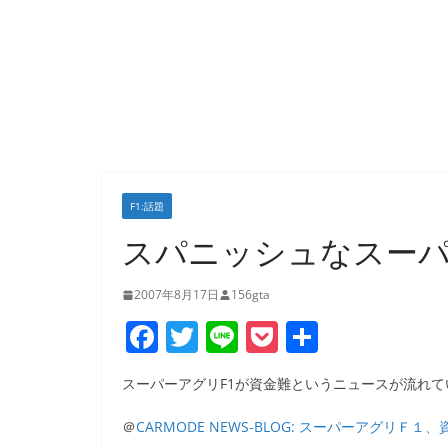
F1:話題
スパニッシュなスー
2007年8月17日
156gta
F
T
Li
P
共
a
w
n
o
有
スーパーアグリF1が資金難というニュースが流れて
c
itt
e
ck
e
er
et
＠
CARMODE NEWS-BLOG: スーパーアグリＦ