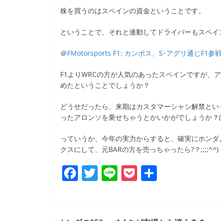
b
株を買うのはスペインの資金ということです。
o
ということで、それと連動してドライバーもスペイ
o
k
＠
FMotorsports F1: カンポス、S･アグリ通じF1
F1よりWRCの方が人気のあったスペインですが、
めたということでしょうか？
どうせだったら、来期はカスタマーシャシ解禁とい
ったアロンソを乗せちゃうとかいかがでしょうか？(^^
っていうか、今年の実力からすると、確実にホンダより
クスにして、元BARの方を売っちゃったら?？;;;;^^)
F
T
Li
P
共
a
w
n
o
有
c
itt
e
ck
e
er
et