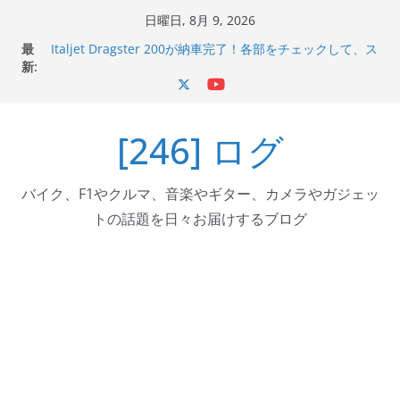
コ
日曜日, 8月 9, 2026
ン
最
Italjet Dragster 200が納車完了！各部をチェックして、ス
テ
新:
マホホルダー付けて、ガラスコーティング行って来た
Jeff Beck 逝去
ン
Ken Block 逝去
ツ
岩手県奥州市へのふるさと納税で KGR HARMONY 南部鉄
[246] ログ
へ
器エフェクターが返礼品でもらえる！
Italjet Dragster 200のフロントISSサスの動きが判ったら
ス
コーナリングが楽しくなった
キ
バイク、F1やクルマ、音楽やギター、カメラやガジェッ
ッ
トの話題を日々お届けするブログ
プ