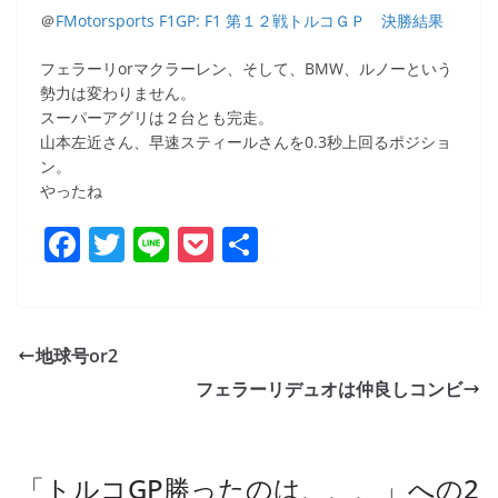
＠
FMotorsports F1GP: F1 第１２戦トルコＧＰ 決勝結果
フェラーリorマクラーレン、そして、BMW、ルノーという
勢力は変わりません。
スーパーアグリは２台とも完走。
山本左近さん、早速スティールさんを0.3秒上回るポジショ
ン。
やったね
F
T
Li
P
共
a
w
n
o
有
c
itt
e
ck
e
er
et
地球号or2
b
フェラーリデュオは仲良しコンビ
o
o
k
「
トルコGP勝ったのは、、、
」への2