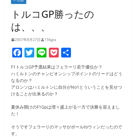
F1:話題
トルコGP勝ったの
は、、、
2007年8月27日
156gta
F
T
Li
P
共
a
w
n
o
有
F1トルコGP予選結果はフェラーリ若干優位か？
c
itt
e
ck
ハミルトンのチャンピオンシップポイントのリードはどう
e
er
et
なるのか？
アロンソはハミルトンに自分がNo1とういうことを見せつ
b
けることが出来るのか？
o
夏休み開けのF1Gpは増々盛上がる一方で決勝を迎えまし
o
た！
k
そうですフェラーリのマッサがポールtoウィンだったので
す。