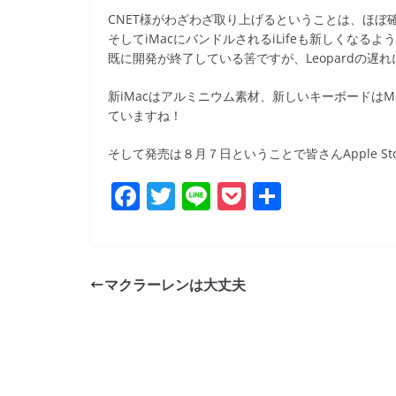
b
CNET様がわざわざ取り上げるということは、ほぼ
o
そしてiMacにバンドルされるiLifeも新しくなるよ
既に開発が終了している筈ですが、Leopardの遅
o
k
新iMacはアルミニウム素材、新しいキーボードはM
ていますね！
そして発売は８月７日ということで皆さんApple Stor
F
T
Li
P
共
a
w
n
o
有
c
itt
e
ck
e
er
et
マクラーレンは大丈夫
b
o
o
k