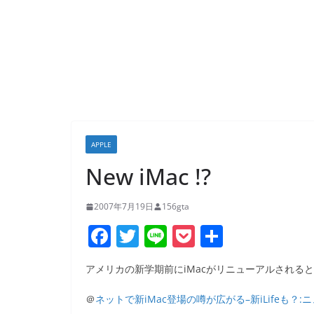
APPLE
New iMac !?
2007年7月19日
156gta
F
T
Li
P
共
a
w
n
o
有
アメリカの新学期前にiMacがリニューアルされる
c
itt
e
ck
e
er
et
＠
ネットで新iMac登場の噂が広がる–新iLifeも？:ニュー