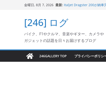
コ
最新:
Italjet Dragster 
金曜日, 8月 7, 2026
ン
ホルダー付けて、ガラスコ
Jeff Beck 逝去
テ
[246] ログ
Ken Block 逝去
ン
岩手県奥州市へのふるさと納税で
フェクターが返礼品でもら
ツ
Italjet Dragster 2
バイク、F1やクルマ、音楽やギター、カメラや
へ
リングが楽しくなった
ガジェットの話題を日々お届けするブログ
ス
キ
ッ
246GALLERY TOP
プライバシーポリシ
プ