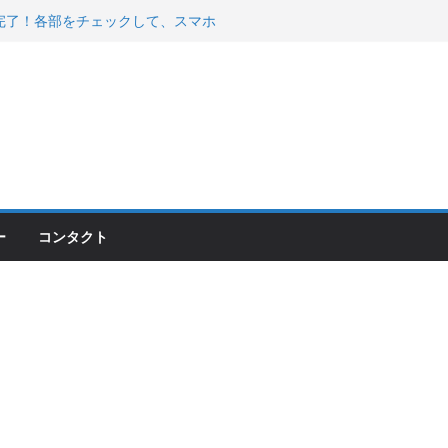
200が納車完了！各部をチェックして、スマホ
ーティング行って来た
 KGR HARMONY 南部鉄器エ
える！
00のフロントISSサスの動きが判ったらコーナ
ー
コンタクト