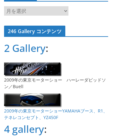
ア
ー
カ
246 Gallery コンテンツ
イ
ブ
2 Gallery
:
2009年の東京モーターショー ハーレーダビッドソ
ン／Buell
2009年の東京モーターショーYAMAHAブース、R1、
テネレコンセプト、YZ450F
4 gallery
: