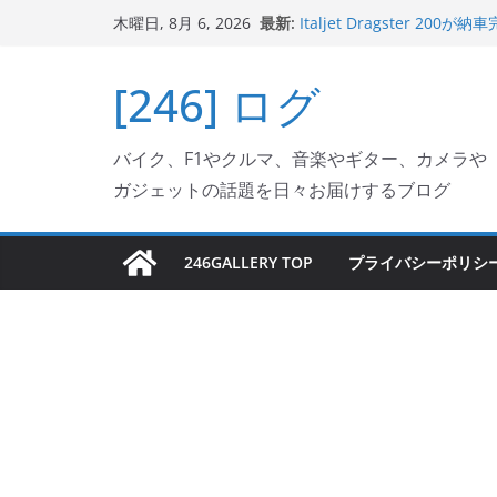
コ
最新:
Italjet Dragster 
木曜日, 8月 6, 2026
ン
ホルダー付けて、ガラスコ
Jeff Beck 逝去
テ
[246] ログ
Ken Block 逝去
ン
岩手県奥州市へのふるさと納税で
フェクターが返礼品でもら
ツ
Italjet Dragster 2
バイク、F1やクルマ、音楽やギター、カメラや
へ
リングが楽しくなった
ガジェットの話題を日々お届けするブログ
ス
キ
ッ
246GALLERY TOP
プライバシーポリシ
プ