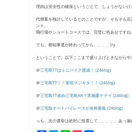
b
理由は安全性の確保ということで、しょうがないけ
o
代替案を検討しているとのことですが、そもそも石
o
ント。
k
飛行場やショートコースでは、完璧に色あせですね
でも、都知事選が終わってから、、、、(ry
ということで、以下ここまで盛り上げときながら中止に
＠
三宅島TTはミニバイク賛成！ (246log)
＠
三宅島TT！！実現マジキタ！！ (246log)
＠
三宅島TT改め三宅島AR？実施案ケテイ (246log)
＠
三宅島オートバイレースが名称募集 (246log)
っち、次の選挙は絶対に投票して、、、、、あっ漏れ横浜