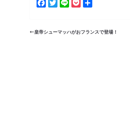
F
T
Li
P
共
a
w
n
o
有
c
itt
e
ck
e
er
et
皇帝シューマッハがおフランスで登場！
b
o
o
k