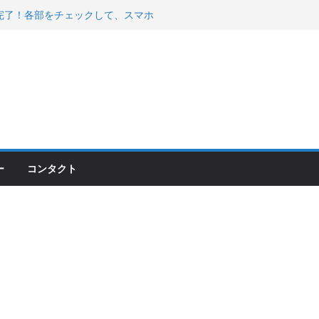
200が納車完了！各部をチェックして、スマホ
ーティング行って来た
 KGR HARMONY 南部鉄器エ
える！
00のフロントISSサスの動きが判ったらコーナ
ー
コンタクト