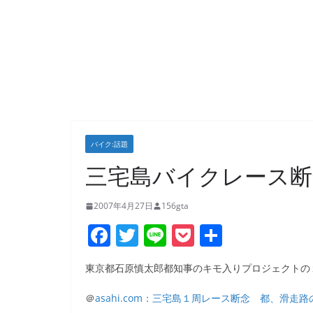
バイク:話題
三宅島バイクレース断念
2007年4月27日
156gta
F
T
Li
P
共
a
w
n
o
有
東京都石原慎太郎都知事のキモ入りプロジェクトの
c
itt
e
ck
e
er
et
＠
asahi.com：三宅島１周レース断念 都、滑走路