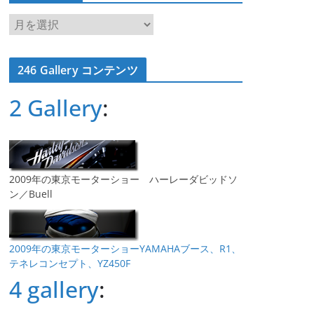
ア
ー
カ
246 Gallery コンテンツ
イ
ブ
2 Gallery
:
2009年の東京モーターショー ハーレーダビッドソ
ン／Buell
2009年の東京モーターショーYAMAHAブース、R1、
テネレコンセプト、YZ450F
4 gallery
: