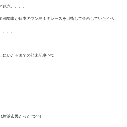
ど残念、、、、
原都知事が日本のマン島１周レースを目指して企画していたイベ
、、、、
いたるまでの顛末記事(^^;;;
市民だった;;;;^^)