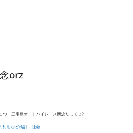
orz
１つ、三宅島オートバイレース断念だってぇ?
の利用など検討 – 社会