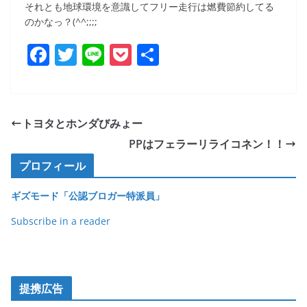
それとも地球環境を意識してフリー走行は燃費節約してる
のかなっ？(^^;;;;
F
T
Li
P
共
a
w
n
o
有
c
itt
e
ck
e
er
et
トヨタとホンダびみょー
b
PPはフェラーリライコネン！！
o
プロフィール
o
ギズモード「公認ブロガー特派員」
k
Subscribe in a reader
提携広告