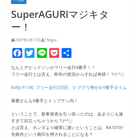
F1:話題
SuperAGURIマジキタ
ー！
2007年3月17日
156gta
F
T
Li
P
共
a
w
n
o
有
なんとデビッドソンがフリー走行4番手！！
c
itt
e
ck
フリー走行とは言え、昨年の状況からすれば奇跡！？(^^;;;
e
er
et
Nifty F1-06: フリー走行2日目、S･アグリ勢が4-9番手タイム
b
o
琢磨さんも9番手とトップテン内！
o
ということで、新車発表を引っ張ったのは、あまりにも速
k
すぎて目立っちゃうから？(^^;;;
とは言え、ホンダより確実に速いということは、RA107が
失敗作という烙印を押されることになる？