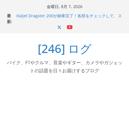
コ
金曜日, 8月 7, 2026
ン
最
Italjet Dragster 200が納車完了！各部をチェックして、ス
テ
新:
マホホルダー付けて、ガラスコーティング行って来た
Jeff Beck 逝去
ン
Ken Block 逝去
ツ
岩手県奥州市へのふるさと納税で KGR HARMONY 南部鉄
[246] ログ
へ
器エフェクターが返礼品でもらえる！
Italjet Dragster 200のフロントISSサスの動きが判ったら
ス
コーナリングが楽しくなった
キ
バイク、F1やクルマ、音楽やギター、カメラやガジェッ
ッ
トの話題を日々お届けするブログ
プ