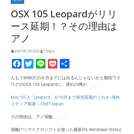
APPLE
OSX 105 Leopardがリリ
ース延期！？その理由は
アノ
2007年3月26日
156gta
F
T
Li
P
共
a
w
n
o
有
んもうWWDCの６月までには出るんじゃないかと期待ワク
c
itt
e
ck
ワクのOSX 105 Leopardに、遅れの噂が、、、
e
er
et
Mac OS X「Leopard」が10月まで発売延期のうわさ–海外
b
メディア報道 – CNET Japan
o
その理由は、アノ宿敵、、、、
o
k
宿敵(^^;;マイクロソフトが放った最新OS Windowd Vistaと