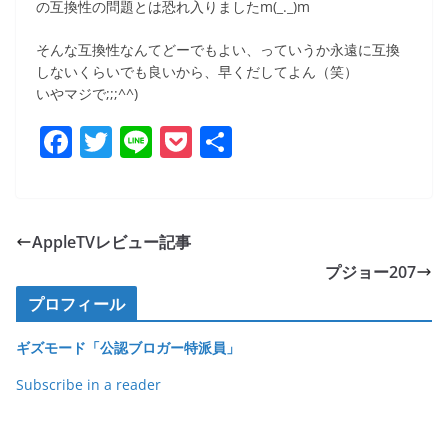
の互換性の問題とは恐れ入りましたm(_._)m
そんな互換性なんてどーでもよい、っていうか永遠に互換
しないくらいでも良いから、早くだしてよん（笑）
いやマジで;;;^^)
F
T
Li
P
共
a
w
n
o
有
c
itt
e
ck
e
er
et
AppleTVレビュー記事
b
プジョー207
o
プロフィール
o
ギズモード「公認ブロガー特派員」
k
Subscribe in a reader