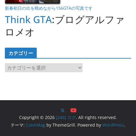
新春初日の出を眺めながら156GTAの写真です
Think GTA
:ブログアルファ
ロメオ
カテゴリー
カ
テ
ゴ
リ
ー
Copyright © 2026
[246] ログ
. All rights reserved.
テーマ:
ColorMag
by ThemeGrill. Powered by
WordPress
.