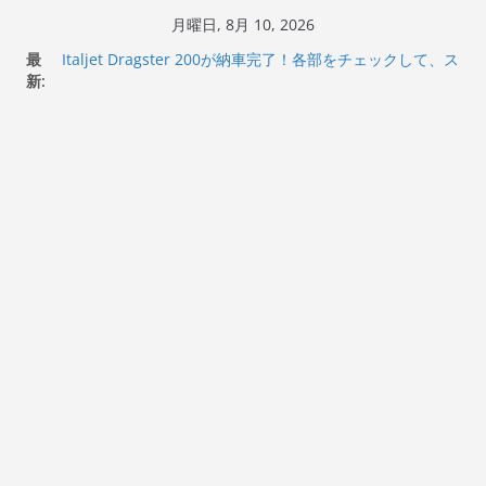
コ
月曜日, 8月 10, 2026
ン
最
Italjet Dragster 200が納車完了！各部をチェックして、ス
テ
新:
マホホルダー付けて、ガラスコーティング行って来た
Jeff Beck 逝去
ン
Ken Block 逝去
ツ
岩手県奥州市へのふるさと納税で KGR HARMONY 南部鉄
へ
器エフェクターが返礼品でもらえる！
Italjet Dragster 200のフロントISSサスの動きが判ったら
ス
コーナリングが楽しくなった
キ
ッ
プ