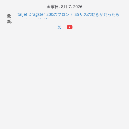
コ
金曜日, 8月 7, 2026
ン
最
Italjet Dragster 200のフロントISSサスの動きが判ったら
テ
新:
コーナリングが楽しくなった
Italjet Dragster 200が納車完了！各部をチェックして、ス
ン
マホホルダー付けて、ガラスコーティング行って来た
ツ
Jeff Beck 逝去
へ
Ken Block 逝去
岩手県奥州市へのふるさと納税で KGR HARMONY 南部鉄
ス
器エフェクターが返礼品でもらえる！
キ
ッ
プ