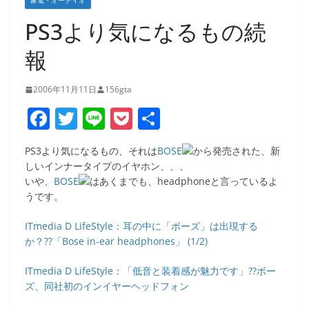
家電・オーディオ
PS3より気になるもの続
報
2006年11月11日
156gta
F
T
Li
P
共
a
w
n
o
有
PS3より気になるもの、それは
BOSE
から発売された、新
c
itt
e
ck
しいインナータイプのイヤホン、、、
e
er
et
いや、
BOSE
はあくまでも、headphoneと言っているよ
うです。
b
o
ITmedia D LifeStyle：耳の中に「ボーズ」は出現する
か？??「Bose in-ear headphones」 (1/2)
o
k
ITmedia D LifeStyle：「低音と装着感が魅力です」??ボー
ズ、同社初のインイヤーヘッドフォン