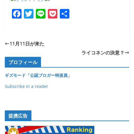
F
T
Li
P
共
a
w
n
o
有
c
itt
e
ck
e
er
et
11月11日が来た
b
ライコネンの決意？
o
プロフィール
o
ギズモード「公認ブロガー特派員」
k
Subscribe in a reader
提携広告