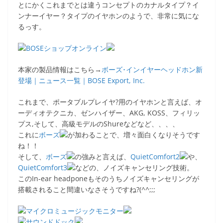
とにかくこれまでとは違うコンセプトのカナルタイプ？イ
ンナーイヤー？タイプのイヤホンのようで、非常に気にな
るっす。
本家の製品情報はこちら→
ボーズ･インイヤーヘッドホン新
登場｜ニュース一覧｜BOSE Export, Inc.
これまで、ポータブルプレイヤ?用のイヤホンと言えば、オ
ーディオテクニカ、ゼンハイザー、AKG, KOSS、フィリッ
プス,そして、高級モデルのShureなどなど、、、、
これに
ボーズ
が加わることで、増々面白くなりそうです
ね！！
そして、
ボーズ
の強みと言えば、
QuietComfort2
や、
QuietComfort3
などの、ノイズキャンセリング技術。
このIn-ear headponeもそのうちノイズキャンセリングが
搭載されること間違いなさそうですね?(^^;;;