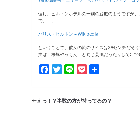
Yahoo!映画 – ニュース ＜パリス・ヒルトン
b
o
但し、ヒルトンホテルの一族の親戚のようですが、
で、、、、
o
k
パリス・ヒルトン – Wikipedia
ということで、彼女の靴のサイズは29センチだそう
実は、桜塚やっくん と同じ芸風だったりして;;;^^)
F
T
Li
P
共
a
w
n
o
有
c
itt
e
ck
e
er
et
えっ！？半数の方が持ってるの？
b
o
o
k