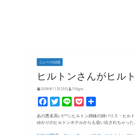
ニュースや話題
ヒルトンさんがヒル
2006年11月29日
156gta
F
T
Li
P
共
a
w
n
o
有
あの悪名高い(^^;;;ヒルトン姉妹の姉パリス・ヒル
c
itt
e
ck
ゆかりのヒルトンホテルからも追い出されちゃった
e
er
et