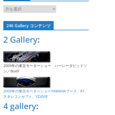
ア
ー
カ
246 Gallery コンテンツ
イ
ブ
2 Gallery
:
2009年の東京モーターショー ハーレーダビッドソ
ン／Buell
2009年の東京モーターショーYAMAHAブース、R1、
テネレコンセプト、YZ450F
4 gallery
: