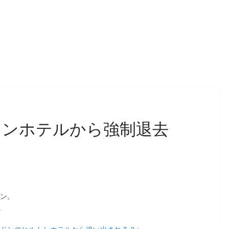
トンホテルから強制退去
トン。
。