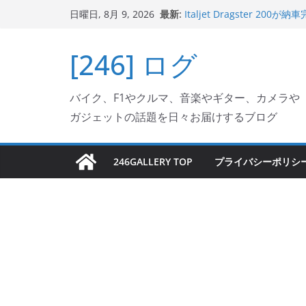
コ
最新:
Italjet Dragster 
日曜日, 8月 9, 2026
ン
ホルダー付けて、ガラスコ
Jeff Beck 逝去
テ
[246] ログ
Ken Block 逝去
ン
岩手県奥州市へのふるさと納税で
フェクターが返礼品でもら
ツ
Italjet Dragster 2
バイク、F1やクルマ、音楽やギター、カメラや
へ
リングが楽しくなった
ガジェットの話題を日々お届けするブログ
ス
キ
ッ
246GALLERY TOP
プライバシーポリシ
プ