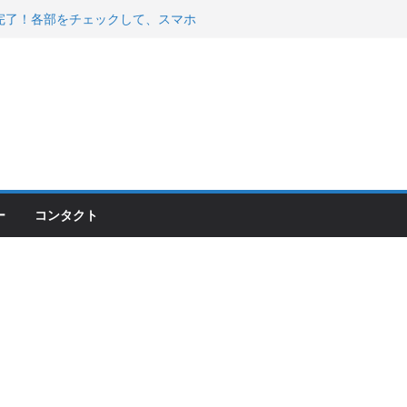
200が納車完了！各部をチェックして、スマホ
ーティング行って来た
 KGR HARMONY 南部鉄器エ
える！
00のフロントISSサスの動きが判ったらコーナ
ー
コンタクト