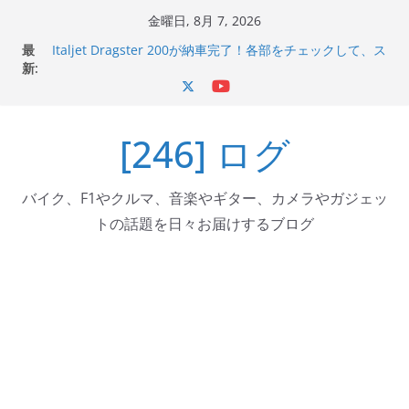
コ
金曜日, 8月 7, 2026
ン
最
Italjet Dragster 200が納車完了！各部をチェックして、ス
テ
新:
マホホルダー付けて、ガラスコーティング行って来た
Jeff Beck 逝去
ン
Ken Block 逝去
ツ
岩手県奥州市へのふるさと納税で KGR HARMONY 南部鉄
[246] ログ
へ
器エフェクターが返礼品でもらえる！
Italjet Dragster 200のフロントISSサスの動きが判ったら
ス
コーナリングが楽しくなった
キ
バイク、F1やクルマ、音楽やギター、カメラやガジェッ
ッ
トの話題を日々お届けするブログ
プ