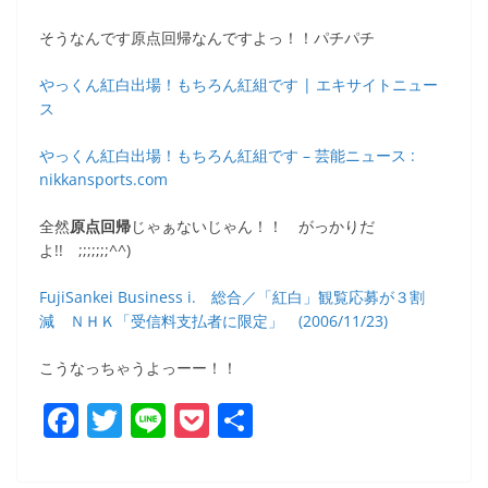
そうなんです原点回帰なんですよっ！！パチパチ
やっくん紅白出場！もちろん紅組です | エキサイトニュー
ス
やっくん紅白出場！もちろん紅組です – 芸能ニュース :
nikkansports.com
全然
原点回帰
じゃぁないじゃん！！ がっかりだ
よ!! ;;;;;;;^^)
FujiSankei Business i. 総合／「紅白」観覧応募が３割
減 ＮＨＫ「受信料支払者に限定」 (2006/11/23)
こうなっちゃうよっーー！！
F
T
Li
P
共
a
w
n
o
有