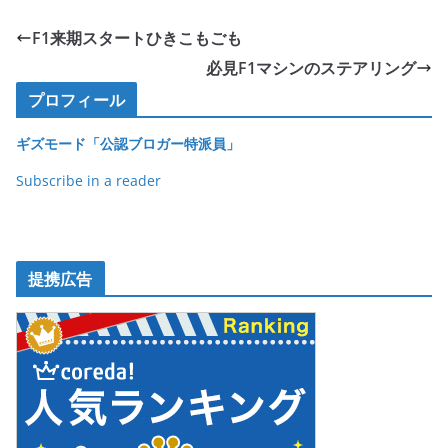
c
itt
e
ck
e
er
et
F1来期スタートひきこもごも
b
必見F1マシンのステアリング
o
プロフィール
o
ギズモード「公認ブロガー特派員」
k
Subscribe in a reader
提携広告