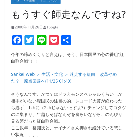
ニュースや話題
ミュージック
もうすぐ師走なんですね?
2006年11月26日
156gta
F
T
Li
P
共
a
w
n
o
有
今年の締めくくりと言えば、そう、日本国民の心の番組“紅
c
itt
e
ck
白歌合戦”！！
e
er
et
Sankei Web ＞ 生活・文化 ＞ 迷走する紅白 改革やめ
b
た？ 原点回帰へ(11/25 01:49)
o
そうなんです、かつてはドラえモンスペシャルくらいしか
o
相手がいない程国民の注目の的、レコード大賞が終わった
k
ら必ず、1chに（2chじゃないっすよ?）チェンジしてコタツ
のに集まり、年越しそばなんぞを食らいながら、のんびり
見る筈だった紅白歌合戦。
ここ数年、格闘技と、ナイナイさん押され続けている悲し
い状況、、、、