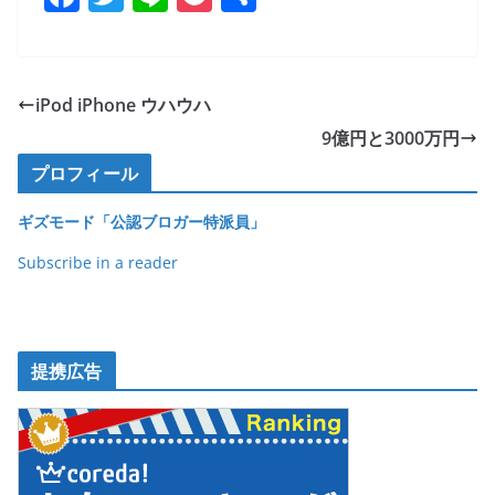
a
w
n
o
有
c
itt
e
ck
e
er
et
iPod iPhone ウハウハ
b
9億円と3000万円
o
プロフィール
o
ギズモード「公認ブロガー特派員」
k
Subscribe in a reader
提携広告