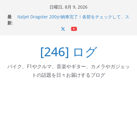
コ
日曜日, 8月 9, 2026
ン
最
Italjet Dragster 200が納車完了！各部をチェックして、ス
テ
新:
マホホルダー付けて、ガラスコーティング行って来た
Jeff Beck 逝去
ン
Ken Block 逝去
ツ
岩手県奥州市へのふるさと納税で KGR HARMONY 南部鉄
[246] ログ
へ
器エフェクターが返礼品でもらえる！
Italjet Dragster 200のフロントISSサスの動きが判ったら
ス
コーナリングが楽しくなった
キ
バイク、F1やクルマ、音楽やギター、カメラやガジェッ
ッ
トの話題を日々お届けするブログ
プ