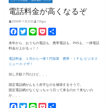
ニュースや話題
携帯電話・スマホ
電話料金が高くなるぞ
2006年11月22日
156gta
F
T
Li
P
共
a
w
n
o
有
来年から、おうちの電話も、携帯電話も、PHSも、一律電話
c
itt
e
ck
料金が上がるっ！！
e
er
et
電話料金、１月から一律７円加算 携帯・ＩＰも-ビジネス
b
ニュース:イザ！
o
但し月額７円だけど、、、
o
k
固定電話網がんもう赤字なのを補填するそうで。
固定電話網がなくなっちゃう日って来るのか？来ないの
か、、、
F
T
Li
P
共