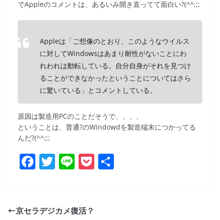
でAppleのコメントは、あるいみ開き直ってて面白い?(^^;;;
Appleは「ご想像のとおり、このようなウイルス
に対してWindowsはあまり耐性がないことにわ
れわれは動転している。自分自身がそれを見つけ
ることができなかったということについてはさら
に驚いている」とコメントしている。
原因は製造用PCのことだそうで、、、、
ということは、普通?のWindowdを製造端末につかってる
んだ?(^^;;;
F
T
Li
P
共
a
w
n
o
有
c
itt
e
ck
e
er
et
京セラデジカメ復活？