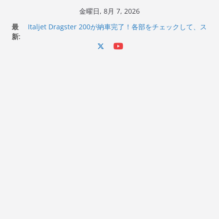
コ
金曜日, 8月 7, 2026
ン
最
Italjet Dragster 200が納車完了！各部をチェックして、ス
テ
新:
マホホルダー付けて、ガラスコーティング行って来た
Jeff Beck 逝去
ン
Ken Block 逝去
ツ
岩手県奥州市へのふるさと納税で KGR HARMONY 南部鉄
へ
器エフェクターが返礼品でもらえる！
Italjet Dragster 200のフロントISSサスの動きが判ったら
ス
コーナリングが楽しくなった
キ
ッ
プ