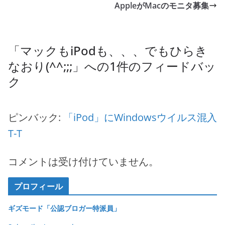
b
AppleがMacのモニタ募集
o
o
k
「
マックもiPodも、、、でもひらき
なおり(^^;;;
」への1件のフィードバッ
ク
ピンバック:
「iPod」にWindowsウイルス混入
T-T
コメントは受け付けていません。
プロフィール
ギズモード「公認ブロガー特派員」