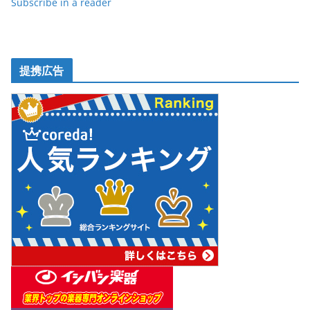
Subscribe in a reader
提携広告