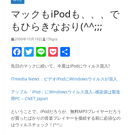
APPLE
マックもiPodも、、、で
もひらきなおり(^^;;;
2006年10月18日
156gta
F
T
Li
P
共
a
w
n
o
有
先日のマックに続いて、今度はiPodにウィルス混入?
c
itt
e
ck
e
er
et
ITmedia News：ビデオiPodにWindowsウイルスが混入
b
アップル「iPod」にWindowsウイルス混入–感染源は製造
o
用PC – CNET Japan
o
ということで、iPodだろうが、無料MP3プレイヤーだろう
k
が買ったばかりの音楽プレイヤーを接続する前に必須なの
はウィルスチェック！(^^;;;