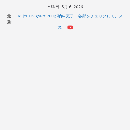
コ
木曜日, 8月 6, 2026
ン
最
Italjet Dragster 200が納車完了！各部をチェックして、ス
テ
新:
マホホルダー付けて、ガラスコーティング行って来た
Jeff Beck 逝去
ン
Ken Block 逝去
ツ
岩手県奥州市へのふるさと納税で KGR HARMONY 南部鉄
へ
器エフェクターが返礼品でもらえる！
Italjet Dragster 200のフロントISSサスの動きが判ったら
ス
コーナリングが楽しくなった
キ
ッ
プ