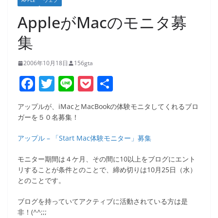
APPLE
ウェブ
AppleがMacのモニタ募
集
2006年10月18日
156gta
F
T
Li
P
共
a
w
n
o
有
アップルが、iMacとMacBookの体験モニタしてくれるブロ
c
itt
e
ck
ガーを５０名募集！
e
er
et
アップル – 「Start Mac体験モニター」募集
b
o
モニター期間は４ケ月、その間に10以上をブログにエント
リすることが条件とのことで、締め切りは10月25日（水）
o
とのことです。
k
ブログを持っていてアクティブに活動されている方は是
非！(^^;;;