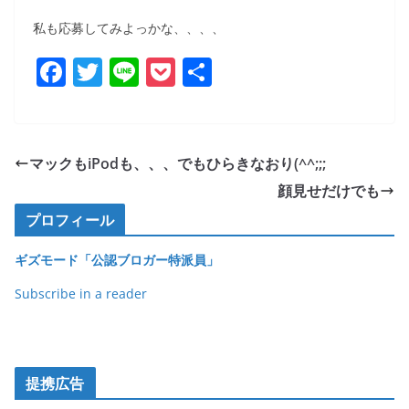
私も応募してみよっかな、、、、
F
T
Li
P
共
a
w
n
o
有
c
itt
e
ck
e
er
et
マックもiPodも、、、でもひらきなおり(^^;;;
b
顔見せだけでも
o
プロフィール
o
ギズモード「公認ブロガー特派員」
k
Subscribe in a reader
提携広告