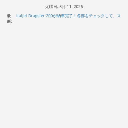
コ
火曜日, 8月 11, 2026
Italjet Dragster 200のフロントISSサスの動きが判ったら
ン
最
コーナリングが楽しくなった
テ
新:
Italjet Dragster 200が納車完了！各部をチェックして、ス
ン
マホホルダー付けて、ガラスコーティング行って来た
Jeff Beck 逝去
ツ
Ken Block 逝去
へ
岩手県奥州市へのふるさと納税で KGR HARMONY 南部鉄
器エフェクターが返礼品でもらえる！
ス
キ
ッ
プ