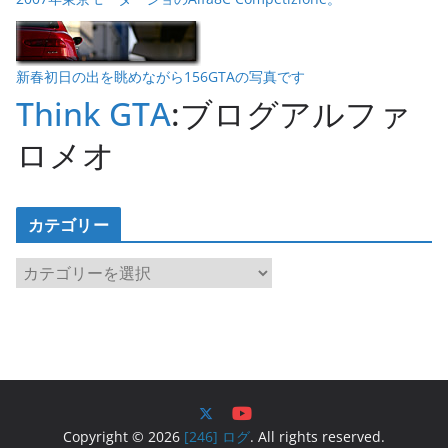
新春初日の出を眺めながら156GTAの写真です
Think GTA
:ブログアルファ
ロメオ
カテゴリー
カ
テ
ゴ
リ
ー
Copyright © 2026
[246] ログ
. All rights reserved.