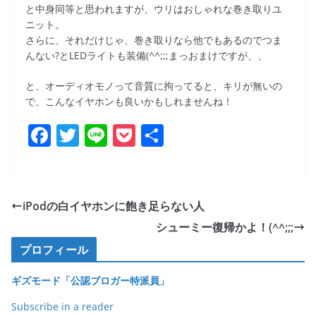
と中身同等と思われますが、ウリはおしゃれな巻き取りユ
ニット。
さらに、それだけじゃ、巻き取りなら他でもあるのでつま
んない?とLEDライトも装備(^^;;;まっおまけですが、、
と、オーディオモノって音質に拘ってると、キリが無いの
で、こんなイヤホンも良いかもしれませんね！
F
T
Li
P
共
a
w
n
o
有
c
itt
e
ck
e
er
et
iPodの白イヤホンに飽き足らない人
b
シューミー復帰かよ！(^^;;;
o
プロフィール
o
ギズモード「公認ブロガー特派員」
k
Subscribe in a reader