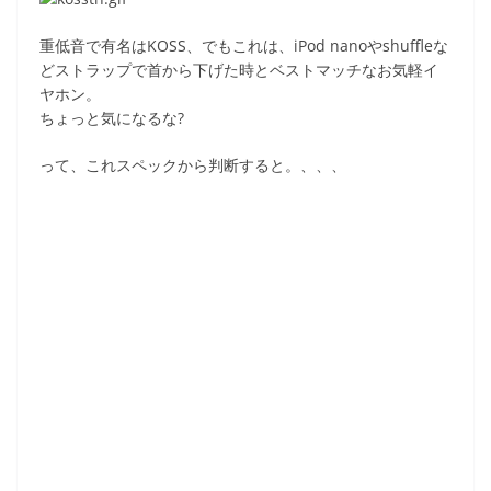
o
o
重低音で有名はKOSS、でもこれは、iPod nanoやshuffleな
k
どストラップで首から下げた時とベストマッチなお気軽イ
ヤホン。
ちょっと気になるな?
って、これスペックから判断すると。、、、