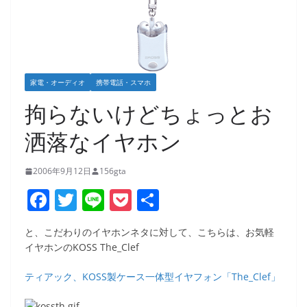
家電・オーディオ
携帯電話・スマホ
拘らないけどちょっとお
洒落なイヤホン
2006年9月12日
156gta
F
T
Li
P
共
a
w
n
o
有
と、こだわりのイヤホンネタに対して、こちらは、お気軽
c
itt
e
ck
イヤホンのKOSS The_Clef
e
er
et
ティアック、KOSS製ケース一体型イヤフォン「The_Clef」
b