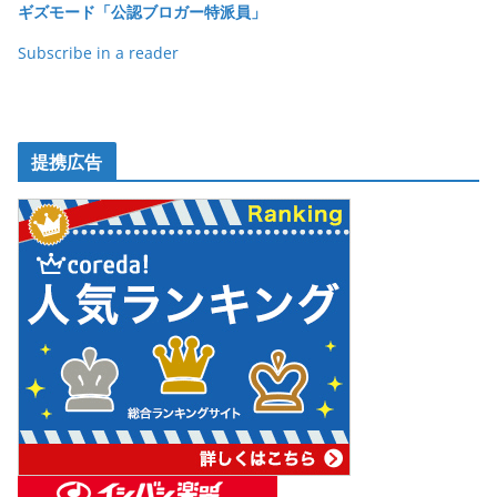
ギズモード「公認ブロガー特派員」
k
Subscribe in a reader
提携広告