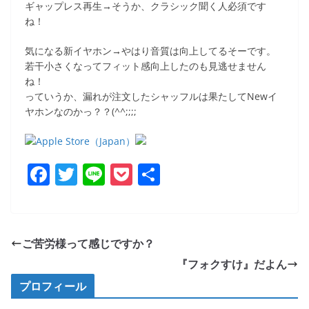
ギャップレス再生→そうか、クラシック聞く人必須です
ね！
気になる新イヤホン→やはり音質は向上してるそーです。
若干小さくなってフィット感向上したのも見逃せません
ね！
っていうか、漏れが注文したシャッフルは果たしてNewイ
ヤホンなのかっ？？(^^;;;;
F
T
Li
P
共
a
w
n
o
有
c
itt
e
ck
e
er
et
ご苦労様って感じですか？
b
『フォクすけ』だよん
o
プロフィール
o