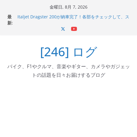
コ
金曜日, 8月 7, 2026
Italjet Dragster 200のフロントISSサスの動きが判ったら
ン
最
コーナリングが楽しくなった
テ
新:
Italjet Dragster 200が納車完了！各部をチェックして、ス
ン
マホホルダー付けて、ガラスコーティング行って来た
Jeff Beck 逝去
ツ
Ken Block 逝去
[246] ログ
へ
岩手県奥州市へのふるさと納税で KGR HARMONY 南部鉄
器エフェクターが返礼品でもらえる！
ス
キ
バイク、F1やクルマ、音楽やギター、カメラやガジェッ
ッ
トの話題を日々お届けするブログ
プ