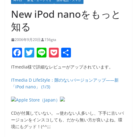
APPLE
家電・オーディオ
携帯電話・スマホ
New iPod nanoをもっと
知る
2006年9月20日
156gta
F
T
Li
P
共
a
w
n
o
有
ITmedia様で詳細なレビューがアップされています。
c
itt
e
ck
e
er
et
ITmedia D LifeStyle：隙のないバージョンアップ――新
「iPod nano」 (1/3)
b
o
o
CDが付属していない。→使わない人多いし、下手に古いバ
k
ージョンをインスコしても、だから無い方が良いよね。環
境にもグッド！(^^;;;