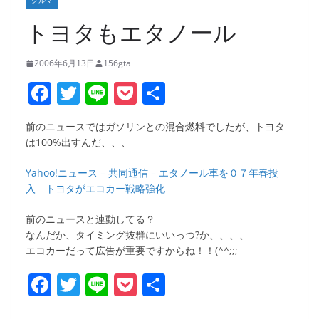
クルマ
トヨタもエタノール
2006年6月13日
156gta
F
T
Li
P
共
a
w
n
o
有
前のニュースではガソリンとの混合燃料でしたが、トヨタ
c
itt
e
ck
は100%出すんだ、、、
e
er
et
Yahoo!ニュース – 共同通信 – エタノール車を０７年春投
b
入 トヨタがエコカー戦略強化
o
前のニュースと連動してる？
o
なんだか、タイミング抜群にいいっつ?か、、、、
k
エコカーだって広告が重要ですからね！！(^^;;;
F
T
Li
P
共
a
w
n
o
有