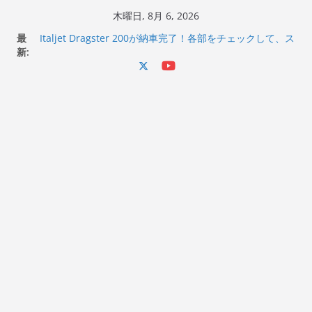
コ
木曜日, 8月 6, 2026
ン
最
Italjet Dragster 200が納車完了！各部をチェックして、ス
テ
新:
マホホルダー付けて、ガラスコーティング行って来た
Jeff Beck 逝去
ン
Ken Block 逝去
ツ
岩手県奥州市へのふるさと納税で KGR HARMONY 南部鉄
へ
器エフェクターが返礼品でもらえる！
Italjet Dragster 200のフロントISSサスの動きが判ったら
ス
コーナリングが楽しくなった
キ
ッ
プ