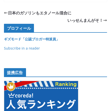
c
itt
e
ck
e
er
et
日本のガソリンもエタノール混合に
b
いっせんまんがそ！
o
プロフィール
o
ギズモード「公認ブロガー特派員」
k
Subscribe in a reader
提携広告