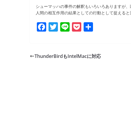
b
シューマッハの事件の解釈もいろいろありますが、
o
人間の相互作用の結果としての行動として捉えると
o
F
T
Li
P
共
k
a
w
n
o
有
c
itt
e
ck
e
er
et
ThunderBirdもIntelMacに対応
b
o
o
k