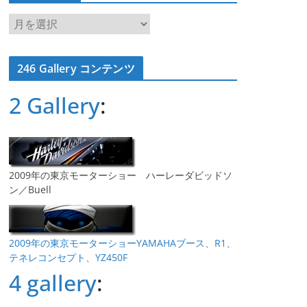
ア
ー
カ
246 Gallery コンテンツ
イ
ブ
2 Gallery
:
2009年の東京モーターショー ハーレーダビッドソ
ン／Buell
2009年の東京モーターショーYAMAHAブース、R1、
テネレコンセプト、YZ450F
4 gallery
: