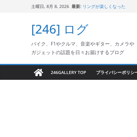
コ
Italjet Dragster 2
最新:
土曜日, 8月 8, 2026
リングが楽しくなった
ン
Italjet Dragster 
テ
ホルダー付けて、ガラスコ
[246] ログ
Jeff Beck 逝去
ン
Ken Block 逝去
ツ
岩手県奥州市へのふるさと納税で
バイク、F1やクルマ、音楽やギター、カメラや
へ
フェクターが返礼品でもら
ガジェットの話題を日々お届けするブログ
ス
キ
ッ
246GALLERY TOP
プライバシーポリシ
プ