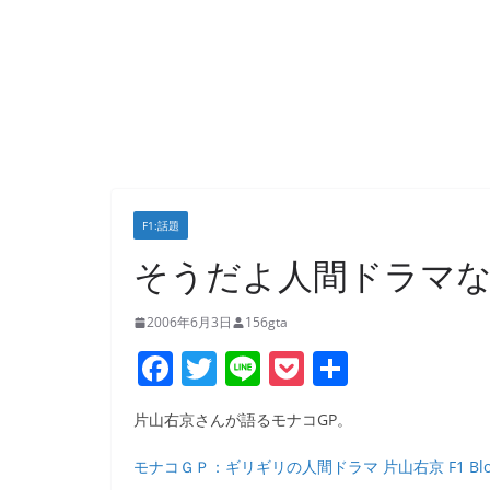
F1:話題
そうだよ人間ドラマ
2006年6月3日
156gta
F
T
Li
P
共
a
w
n
o
有
片山右京さんが語るモナコGP。
c
itt
e
ck
e
er
et
モナコＧＰ：ギリギリの人間ドラマ 片山右京 F1 Bl