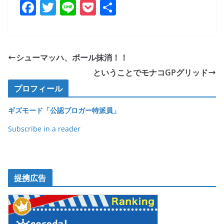
F
T
Li
P
共
a
w
n
o
有
c
itt
e
ck
e
er
et
シューマッハ、ポール抹消！！
b
ということでモナコGPグリッド
o
プロフィール
o
ギズモード「公認ブロガー特派員」
k
Subscribe in a reader
提携広告