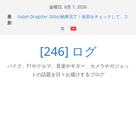
コ
金曜日, 8月 7, 2026
ン
最
Italjet Dragster 200が納車完了！各部をチェックして、ス
テ
新:
マホホルダー付けて、ガラスコーティング行って来た
Jeff Beck 逝去
ン
Ken Block 逝去
ツ
岩手県奥州市へのふるさと納税で KGR HARMONY 南部鉄
[246] ログ
へ
器エフェクターが返礼品でもらえる！
Italjet Dragster 200のフロントISSサスの動きが判ったら
ス
コーナリングが楽しくなった
キ
バイク、F1やクルマ、音楽やギター、カメラやガジェッ
ッ
トの話題を日々お届けするブログ
プ