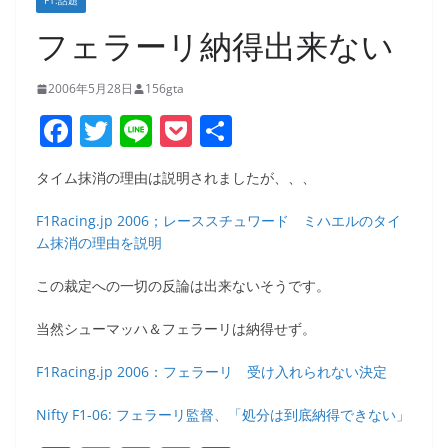
F1:話題
フェラーリ納得出来ない
2006年5月28日
156gta
F
T
Li
P
共
a
w
n
o
有
タイム抹消の理由は説明されましたが、、、
c
itt
e
ck
e
er
et
F1Racing.jp 2006；レーススチュワード ミハエルのタイ
ム抹消の理由を説明
b
o
この裁定への一切の反論は出来ないそうです。
o
当然シューマッハ＆フェラーリは納得せず。
k
F1Racing.jp 2006：フェラーリ 受け入れられない決定
Nifty F1-06: フェラーリ監督、「処分は到底納得できない」