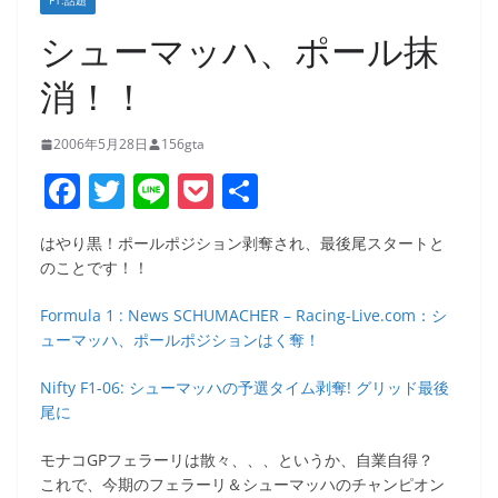
F1:話題
シューマッハ、ポール抹
消！！
2006年5月28日
156gta
F
T
Li
P
共
a
w
n
o
有
はやり黒！ポールポジション剥奪され、最後尾スタートと
c
itt
e
ck
のことです！！
e
er
et
Formula 1 : News SCHUMACHER – Racing-Live.com：シ
b
ューマッハ、ポールポジションはく奪！
o
Nifty F1-06: シューマッハの予選タイム剥奪! グリッド最後
o
尾に
k
モナコGPフェラーリは散々、、、というか、自業自得？
これで、今期のフェラーリ＆シューマッハのチャンピオン