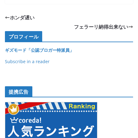
c
itt
e
ck
e
er
et
ホンダ遅い
b
フェラーリ納得出来ない
o
プロフィール
o
ギズモード「公認ブロガー特派員」
k
Subscribe in a reader
提携広告