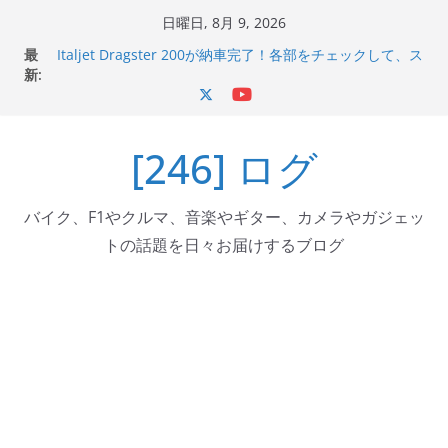
コ
日曜日, 8月 9, 2026
ン
最
Italjet Dragster 200が納車完了！各部をチェックして、ス
テ
新:
マホホルダー付けて、ガラスコーティング行って来た
Jeff Beck 逝去
ン
Ken Block 逝去
ツ
岩手県奥州市へのふるさと納税で KGR HARMONY 南部鉄
[246] ログ
へ
器エフェクターが返礼品でもらえる！
Italjet Dragster 200のフロントISSサスの動きが判ったら
ス
コーナリングが楽しくなった
キ
バイク、F1やクルマ、音楽やギター、カメラやガジェッ
ッ
トの話題を日々お届けするブログ
プ