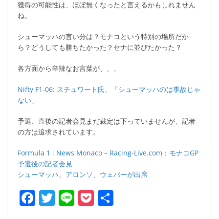
獲得の可能性は、ほぼ無くなったと言えるかもしれません
ね。
シューマッハの言い分は？モナコという特別の場所だか
ら？どうしても勝ちたかった？セナに並びたかった？
各方面から辛辣なお言葉が、、、
Nifty F1-06: スチュワート氏、「シューマッハのは事故じゃ
ない」
予選、直後の記者会見まだ裁定は下っていませんが、記者
の方は追求されています。
Formula 1 : News Monaco – Racing-Live.com：モナコGP
予選後の記者会見
シューマッハ、アロンソ、ウェバーが出席
F
T
Li
P
共
a
w
n
o
有