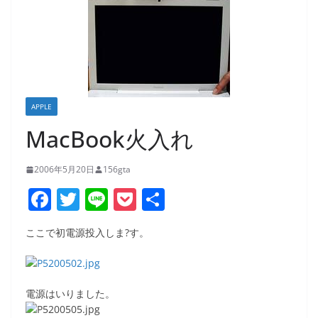
APPLE
MacBook火入れ
2006年5月20日
156gta
F
T
Li
P
共
a
w
n
o
有
ここで初電源投入しま?す。
c
itt
e
ck
e
er
et
b
電源はいりました。
o