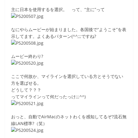
o
主に日本を使用するを選択。 って、“主に”って
k
なにやらムービーが始まりました。各国後で“ようこそ”を表
示してます。よくあるパターン(^^;;;ですね?
ムービー終わり?
ここで何故か、マイラインを選択している方とそうでない
方を選ばせる。
どうして？？？
ってマイラインって何だったっけ;;;^^)
おっと、自動でAirMacのネットわくを感知してるぞ?流石無
線LAN標準?（笑）