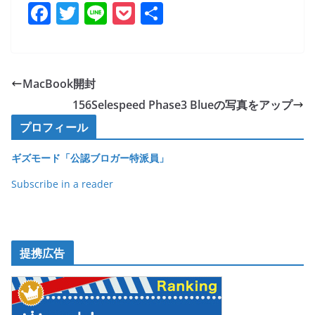
F
T
Li
P
共
a
w
n
o
有
c
itt
e
ck
e
er
et
MacBook開封
b
156Selespeed Phase3 Blueの写真をアップ
o
プロフィール
o
ギズモード「公認ブロガー特派員」
k
Subscribe in a reader
提携広告