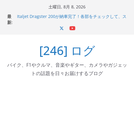
コ
土曜日, 8月 8, 2026
ン
最
Italjet Dragster 200が納車完了！各部をチェックして、ス
テ
新:
マホホルダー付けて、ガラスコーティング行って来た
Jeff Beck 逝去
ン
Ken Block 逝去
ツ
岩手県奥州市へのふるさと納税で KGR HARMONY 南部鉄
[246] ログ
へ
器エフェクターが返礼品でもらえる！
Italjet Dragster 200のフロントISSサスの動きが判ったら
ス
コーナリングが楽しくなった
キ
バイク、F1やクルマ、音楽やギター、カメラやガジェッ
ッ
トの話題を日々お届けするブログ
プ