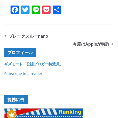
F
T
Li
P
共
a
w
n
o
有
c
itt
e
ck
e
er
et
ブレークスルーnano
b
今度はAppleが特許
o
プロフィール
o
ギズモード「公認ブロガー特派員」
k
Subscribe in a reader
提携広告