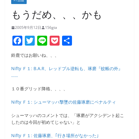
F1:話題
もうだめ、、、かも
2005年9月12日
156gta
F
T
Li
P
共
a
w
n
o
有
鈴鹿ではお願いね、、、
c
itt
e
ck
e
er
et
Nifty Ｆ１: B.A.R、レッドブル逆転も、琢磨『蚊帳の外』
……
b
o
１０番グリッド降格、、、、
o
Nifty Ｆ１: シューマッハ撃墜の佐藤琢磨にペナルティ
k
シューマッハのコメントでは、「琢磨がアクシデント起こ
したのは今回が初めてじゃない」と
Nifty Ｆ１: 佐藤琢磨、｢行き場所がなかった｣