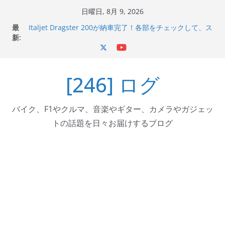
コ
日曜日, 8月 9, 2026
ン
最
Italjet Dragster 200が納車完了！各部をチェックして、ス
テ
新:
マホホルダー付けて、ガラスコーティング行って来た
Jeff Beck 逝去
ン
Ken Block 逝去
ツ
岩手県奥州市へのふるさと納税で KGR HARMONY 南部鉄
[246] ログ
へ
器エフェクターが返礼品でもらえる！
Italjet Dragster 200のフロントISSサスの動きが判ったら
ス
コーナリングが楽しくなった
キ
バイク、F1やクルマ、音楽やギター、カメラやガジェッ
ッ
トの話題を日々お届けするブログ
プ