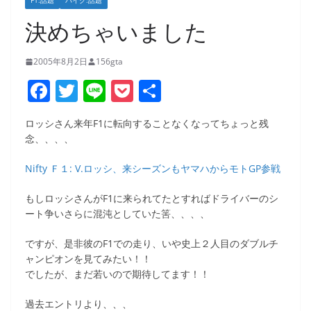
F1:話題
バイク:話題
決めちゃいました
2005年8月2日
156gta
F
T
Li
P
共
a
w
n
o
有
ロッシさん来年F1に転向することなくなってちょっと残
c
itt
e
ck
念、、、、
e
er
et
Nifty Ｆ１: V.ロッシ、来シーズンもヤマハからモトGP参戦
b
o
もしロッシさんがF1に来られてたとすればドライバーのシ
ート争いさらに混沌としていた筈、、、、
o
k
ですが、是非彼のF1での走り、いや史上２人目のダブルチ
ャンピオンを見てみたい！！
でしたが、まだ若いので期待してます！！
過去エントリより、、、