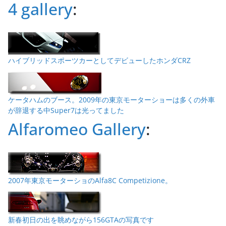
4 gallery
:
ハイブリッドスポーツカーとしてデビューしたホンダCRZ
ケータハムのブース。2009年の東京モーターショーは多くの外車
が辞退する中Super7は光ってました
Alfaromeo Gallery
:
2007年東京モーターショのAlfa8C Competizione。
新春初日の出を眺めながら156GTAの写真です