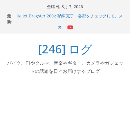
コ
金曜日, 8月 7, 2026
ン
最
Italjet Dragster 200が納車完了！各部をチェックして、ス
テ
新:
マホホルダー付けて、ガラスコーティング行って来た
Jeff Beck 逝去
ン
Ken Block 逝去
ツ
岩手県奥州市へのふるさと納税で KGR HARMONY 南部鉄
[246] ログ
へ
器エフェクターが返礼品でもらえる！
Italjet Dragster 200のフロントISSサスの動きが判ったら
ス
コーナリングが楽しくなった
キ
バイク、F1やクルマ、音楽やギター、カメラやガジェッ
ッ
トの話題を日々お届けするブログ
プ