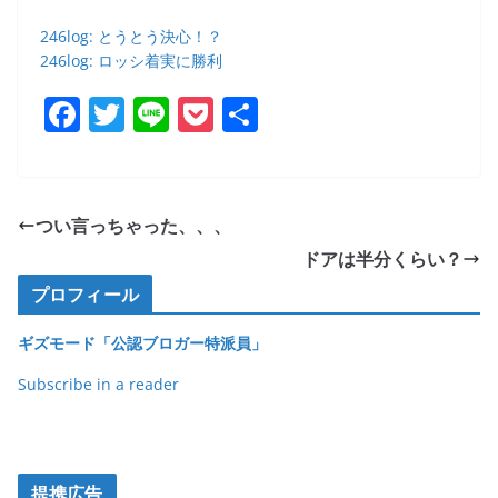
246log: とうとう決心！？
246log: ロッシ着実に勝利
F
T
Li
P
共
a
w
n
o
有
c
itt
e
ck
e
er
et
つい言っちゃった、、、
b
ドアは半分くらい？
o
プロフィール
o
ギズモード「公認ブロガー特派員」
k
Subscribe in a reader
提携広告