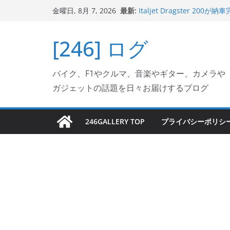
コ
最新:
Italjet Dragster 
金曜日, 8月 7, 2026
ン
ホルダー付けて、ガラスコ
Jeff Beck 逝去
テ
[246] ログ
Ken Block 逝去
ン
岩手県奥州市へのふるさと納税で
フェクターが返礼品でもら
ツ
Italjet Dragster 2
バイク、F1やクルマ、音楽やギター、カメラや
へ
リングが楽しくなった
ガジェットの話題を日々お届けするブログ
ス
キ
ッ
246GALLERY TOP
プライバシーポリシ
プ