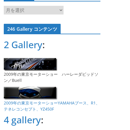
ア
ー
カ
246 Gallery コンテンツ
イ
ブ
2 Gallery
:
2009年の東京モーターショー ハーレーダビッドソ
ン／Buell
2009年の東京モーターショーYAMAHAブース、R1、
テネレコンセプト、YZ450F
4 gallery
: