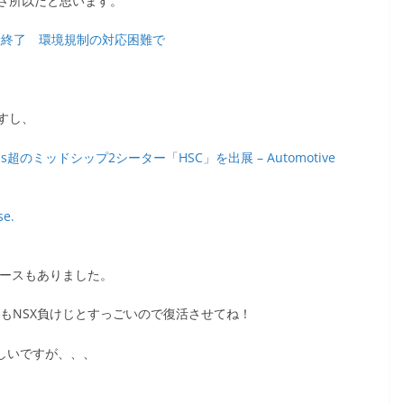
さ所以だと思います。
の生産終了 環境規制の対応困難で
すし、
ミッドシップ2シーター「HSC」を出展 – Automotive
e.
ュースもありました。
んもNSX負けじとすっごいので復活させてね！
らしいですが、、、