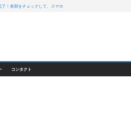
200が納車完了！各部をチェックして、スマホ
ーティング行って来た
 KGR HARMONY 南部鉄器エ
える！
00のフロントISSサスの動きが判ったらコーナ
ー
コンタクト