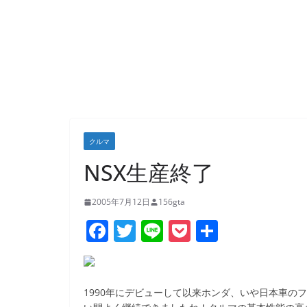
クルマ
NSX生産終了
2005年7月12日
156gta
F
T
Li
P
共
a
w
n
o
有
c
itt
e
ck
e
er
et
1990年にデビューして以来ホンダ、いや日本車の