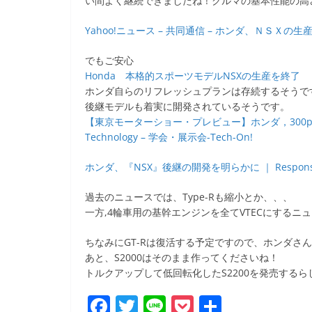
い間よく継続できましたね！クルマの基本性能の高
b
o
Yahoo!ニュース – 共同通信 – ホンダ、ＮＳＸ
o
でもご安心
k
Honda 本格的スポーツモデルNSXの生産を終了
ホンダ自らのリフレッシュプランは存続するそうで
後継モデルも着実に開発されているそうです。
【東京モーターショー・プレビュー】ホンダ，300ps超の
Technology – 学会・展示会-Tech-On!
ホンダ、『NSX』後継の開発を明らかに ｜ Respons
過去のニュースでは、Type-Rも縮小とか、、、
一方,4輪車用の基幹エンジンを全てVTECにするニ
ちなみにGT-Rは復活する予定ですので、ホンダさ
あと、S2000はそのまま作ってくださいね！
トルクアップして低回転化したS2200を発売する
F
T
Li
P
共