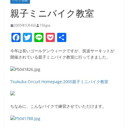
バイク:話題
親子ミニバイク教室
2005年5月4日
156gta
F
T
Li
P
共
a
w
n
o
有
今年は長いゴールデンウィークですが、筑波サーキットが
c
itt
e
ck
開催されている親子ミニバイク教室に行ってきました。
e
er
et
b
o
Tsukuba Circuit Homepage:2005親子ミニバイク教室
o
k
ちなみに、こんなバイクで練習させていただけます。