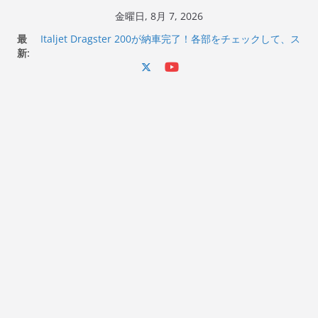
コ
金曜日, 8月 7, 2026
ン
最
Italjet Dragster 200が納車完了！各部をチェックして、ス
テ
新:
マホホルダー付けて、ガラスコーティング行って来た
Jeff Beck 逝去
ン
Ken Block 逝去
ツ
岩手県奥州市へのふるさと納税で KGR HARMONY 南部鉄
へ
器エフェクターが返礼品でもらえる！
Italjet Dragster 200のフロントISSサスの動きが判ったら
ス
コーナリングが楽しくなった
キ
ッ
プ