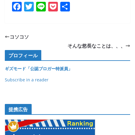
F
T
Li
P
共
a
w
n
o
有
c
itt
e
ck
e
er
et
コソコソ
b
そんな悠長なことは、、、
o
プロフィール
o
ギズモード「公認ブロガー特派員」
k
Subscribe in a reader
提携広告