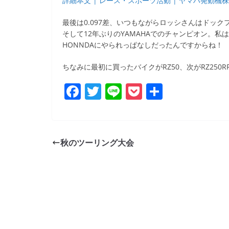
詳細本文 | レース・スポーツ活動 | ヤマハ発動機
b
o
最後は0.097差、いつもながらロッシさんはドック
そして12年ぶりのYAMAHAでのチャンピオン。私
o
HONNDAにやられっぱなしだったんですからね！
k
ちなみに最初に買ったバイクがRZ50、次がRZ250RR
F
T
Li
P
共
a
w
n
o
有
c
itt
e
ck
e
er
et
秋のツーリング大会
b
o
o
k