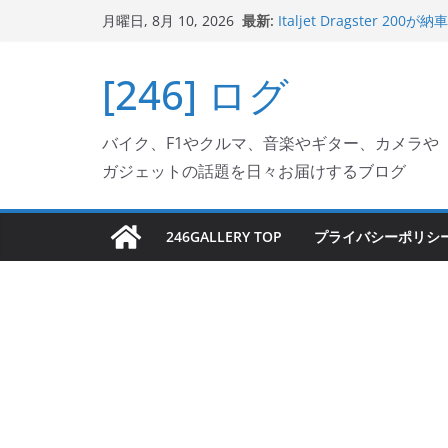
コ
最新:
Italjet Dragster
月曜日, 8月 10, 2026
ン
ホルダー付けて、ガラスコ
Jeff Beck 逝去
テ
[246] ログ
Ken Block 逝去
ン
岩手県奥州市へのふるさと納税
フェクターが返礼品でもら
ツ
Italjet Dragster 
バイク、F1やクルマ、音楽やギター、カメラや
へ
リングが楽しくなった
ガジェットの話題を日々お届けするブログ
ス
キ
ッ
246GALLERY TOP
プライバシーポリシ
プ