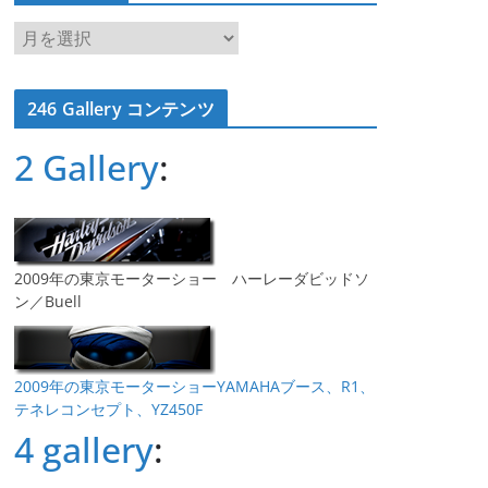
ア
ー
カ
246 Gallery コンテンツ
イ
ブ
2 Gallery
:
2009年の東京モーターショー ハーレーダビッドソ
ン／Buell
2009年の東京モーターショーYAMAHAブース、R1、
テネレコンセプト、YZ450F
4 gallery
: