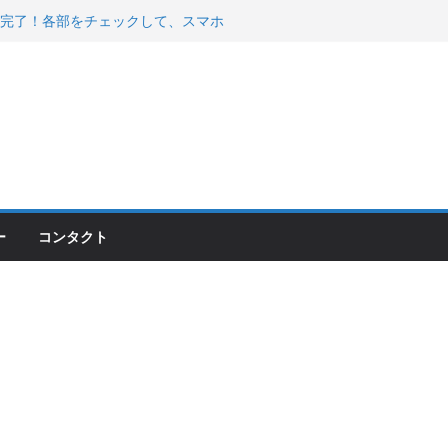
 200が納車完了！各部をチェックして、スマホ
ーティング行って来た
で KGR HARMONY 南部鉄器エ
える！
200のフロントISSサスの動きが判ったらコーナ
ー
コンタクト