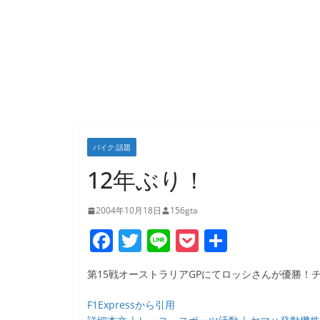
バイク:話題
12年ぶり！
2004年10月18日
156gta
F
T
Li
P
共
a
w
n
o
有
第15戦オーストラリアGPにてロッシさんが優勝！
c
itt
e
ck
e
er
et
F1Expressから引用