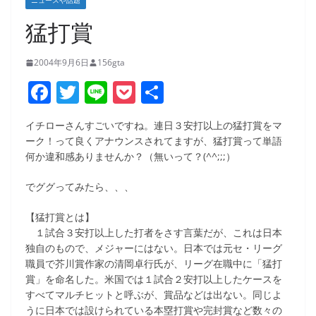
ニュースや話題
猛打賞
2004年9月6日
156gta
F
T
Li
P
共
a
w
n
o
有
イチローさんすごいですね。連日３安打以上の猛打賞をマ
c
itt
e
ck
ーク！って良くアナウンスされてますが、猛打賞って単語
e
er
et
何か違和感ありませんか？（無いって？(^^;;;）
b
でググってみたら、、、
o
【猛打賞とは】
o
１試合３安打以上した打者をさす言葉だが、これは日本
k
独自のもので、メジャーにはない。日本では元セ・リーグ
職員で芥川賞作家の清岡卓行氏が、リーグ在職中に「猛打
賞」を命名した。米国では１試合２安打以上したケースを
すべてマルチヒットと呼ぶが、賞品などは出ない。同じよ
うに日本では設けられている本塁打賞や完封賞など数々の