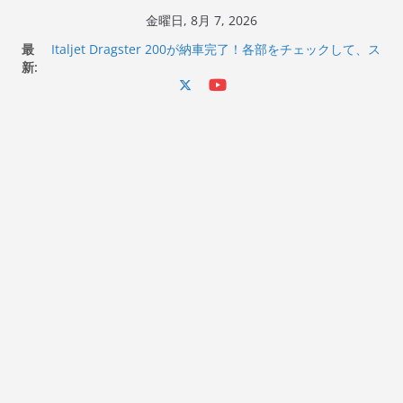
コ
金曜日, 8月 7, 2026
ン
最
Italjet Dragster 200が納車完了！各部をチェックして、ス
テ
新:
マホホルダー付けて、ガラスコーティング行って来た
Jeff Beck 逝去
ン
Ken Block 逝去
ツ
岩手県奥州市へのふるさと納税で KGR HARMONY 南部鉄
へ
器エフェクターが返礼品でもらえる！
Italjet Dragster 200のフロントISSサスの動きが判ったら
ス
コーナリングが楽しくなった
キ
ッ
プ