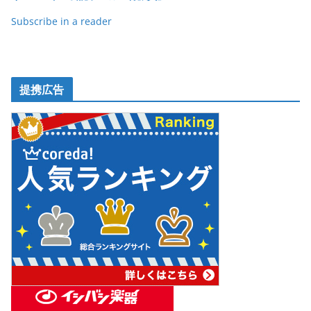
k
Subscribe in a reader
提携広告