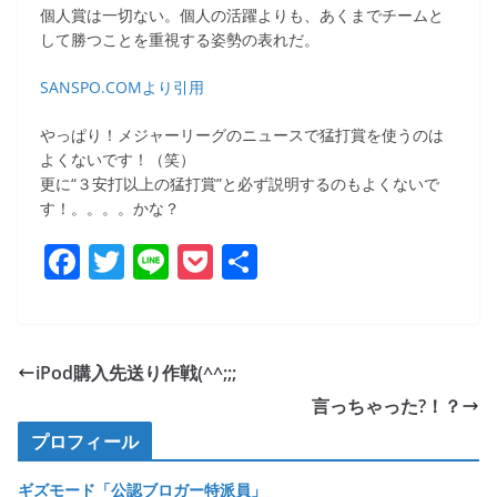
個人賞は一切ない。個人の活躍よりも、あくまでチームと
して勝つことを重視する姿勢の表れだ。
SANSPO.COMより引用
やっぱり！メジャーリーグのニュースで猛打賞を使うのは
よくないです！（笑）
更に“３安打以上の猛打賞”と必ず説明するのもよくないで
す！。。。。かな？
F
T
Li
P
共
a
w
n
o
有
c
itt
e
ck
e
er
et
iPod購入先送り作戦(^^;;;
b
言っちゃった?！？
o
プロフィール
o
ギズモード「公認ブロガー特派員」