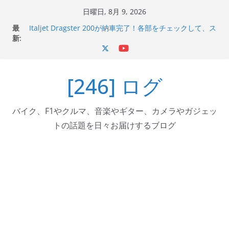
コ
日曜日, 8月 9, 2026
ン
最
Italjet Dragster 200が納車完了！各部をチェックして、ス
テ
新:
マホホルダー付けて、ガラスコーティング行って来た
Jeff Beck 逝去
ン
Ken Block 逝去
ツ
岩手県奥州市へのふるさと納税で KGR HARMONY 南部鉄
[246] ログ
へ
器エフェクターが返礼品でもらえる！
Italjet Dragster 200のフロントISSサスの動きが判ったら
ス
コーナリングが楽しくなった
キ
バイク、F1やクルマ、音楽やギター、カメラやガジェッ
ッ
トの話題を日々お届けするブログ
プ