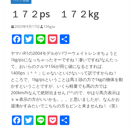
バイク:話題
１７２ps １７２kg
2003年9月17日
156gta
F
T
Li
P
共
a
w
n
o
有
ヤマハR1の2004モデルがパワーウェイトレシオちょうと
c
itt
e
ck
1kg/psになっちゃったそーですね！凄いですね?なんたっ
e
er
et
て、おいらのクルマ156が同じ値になるとすれば、
1400ps（＾＾；じゃないといけないって訳ですからね！
b
ところで、1kg/psということは馬１頭の力で1kgの物体を動
o
かすということですが、いくら軽量でも馬の力では
200km/hなんて絶対出ません (^^;ので、やはり馬力表示は
o
ｋｗ表示の方がいいかも。。。と思いましたが、なんかお
k
湯沸かすみたいでこちらの方もピンと来ませんね！（笑）
F
T
Li
P
共
a
w
n
o
有