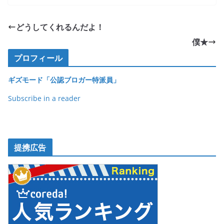
c
itt
e
ck
e
er
et
どうしてくれるんだよ！
b
僕★
o
プロフィール
o
ギズモード「公認ブロガー特派員」
k
Subscribe in a reader
提携広告