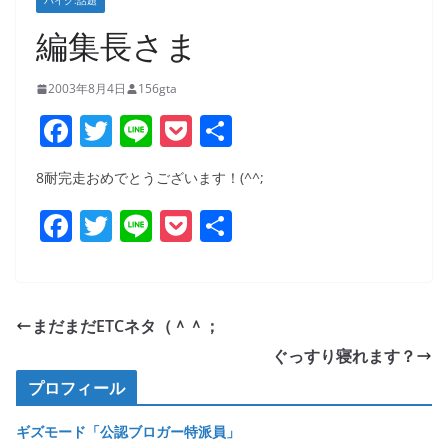
バイク:話題
編集長さま
2003年8月4日
156gta
F
T
Li
P
共
a
w
n
o
有
8耐完走おめでとうございます！(^^;
c
itt
e
ck
F
T
Li
P
共
e
er
et
a
w
n
o
有
b
c
itt
e
ck
o
e
er
et
o
まだまだETCネタ（＾＾；
b
k
ぐっすり寝れます？
o
プロフィール
o
ギズモード「公認ブロガー特派員」