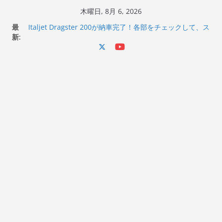
コ
木曜日, 8月 6, 2026
ン
最
Italjet Dragster 200が納車完了！各部をチェックして、ス
テ
新:
マホホルダー付けて、ガラスコーティング行って来た
Jeff Beck 逝去
ン
Ken Block 逝去
ツ
岩手県奥州市へのふるさと納税で KGR HARMONY 南部鉄
へ
器エフェクターが返礼品でもらえる！
Italjet Dragster 200のフロントISSサスの動きが判ったら
ス
コーナリングが楽しくなった
キ
ッ
プ