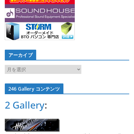
アーカイブ
ア
ー
カ
246 Gallery コンテンツ
イ
ブ
2 Gallery
: