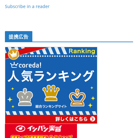
k
Subscribe in a reader
提携広告