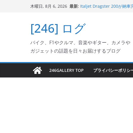
コ
最新:
Italjet Dragster 
木曜日, 8月 6, 2026
ン
ホルダー付けて、ガラスコ
Jeff Beck 逝去
テ
[246] ログ
Ken Block 逝去
ン
岩手県奥州市へのふるさと納税で
フェクターが返礼品でもら
ツ
Italjet Dragster 2
バイク、F1やクルマ、音楽やギター、カメラや
へ
リングが楽しくなった
ガジェットの話題を日々お届けするブログ
ス
キ
ッ
246GALLERY TOP
プライバシーポリシ
プ