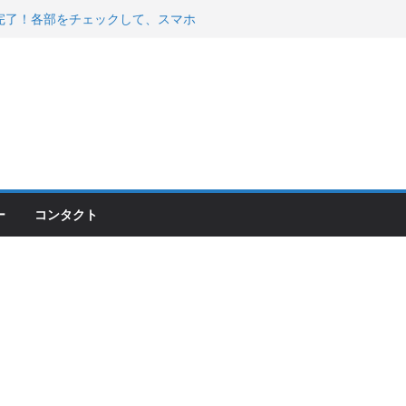
200が納車完了！各部をチェックして、スマホ
ーティング行って来た
 KGR HARMONY 南部鉄器エ
える！
00のフロントISSサスの動きが判ったらコーナ
ー
コンタクト