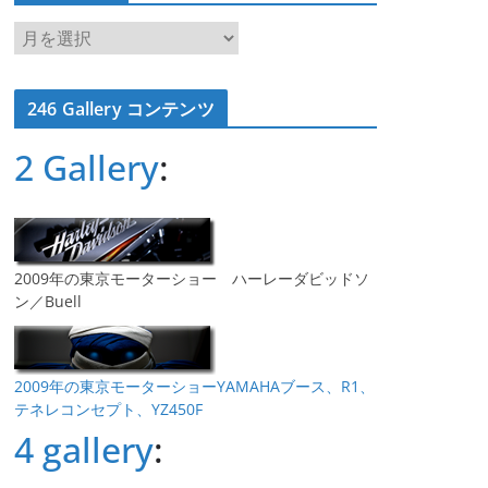
ア
ー
カ
246 Gallery コンテンツ
イ
ブ
2 Gallery
:
2009年の東京モーターショー ハーレーダビッドソ
ン／Buell
2009年の東京モーターショーYAMAHAブース、R1、
テネレコンセプト、YZ450F
4 gallery
: