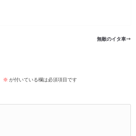
無敵のイタ車
。
※
が付いている欄は必須項目です