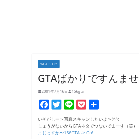
WHAT’S UP!
GTAばかりですんませー
2001年7月16日
156gta
F
T
Li
P
共
a
w
n
o
有
いそがしー＞写真スキャンしたいよ〜(^^;
c
itt
e
ck
しょうがないからGTAネタでつないでまーす（笑）
e
er
et
まじっすか〜156GTA -> Go!