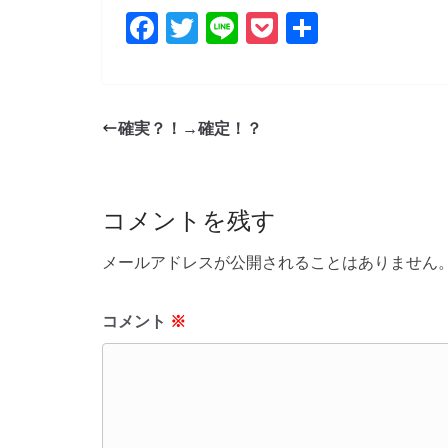
b
F
T
Li
P
共
o
a
w
n
o
有
o
c
itt
e
ck
k
e
er
et
確実？！→確定！？
b
o
o
コメントを残す
k
メールアドレスが公開されることはありません
コメント
※