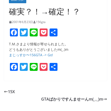
WHAT’S UP!
確実？！→確定！？
2001年6月23日
156gta
F
T
Li
P
共
a
w
n
o
有
T.M.さまより情報が寄せられました。
c
itt
e
ck
どうもありがとうございましたm(_.)m
e
er
et
まじっすか〜156GTA -> Go!
b
F
T
Li
P
共
o
a
w
n
o
有
o
c
itt
e
ck
k
e
er
et
15X
b
GTAばかりですんませーんm(_._)m
o