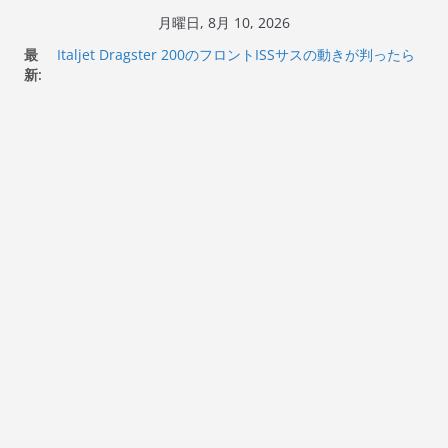
コ
月曜日, 8月 10, 2026
岩手県奥州市へのふるさと納税で KGR HARMONY 南部鉄
ン
最
器エフェクターが返礼品でもらえる！
テ
新:
Italjet Dragster 200のフロントISSサスの動きが判ったら
ン
コーナリングが楽しくなった
Italjet Dragster 200が納車完了！各部をチェックして、ス
ツ
マホホルダー付けて、ガラスコーティング行って来た
へ
Jeff Beck 逝去
Ken Block 逝去
ス
キ
ッ
プ