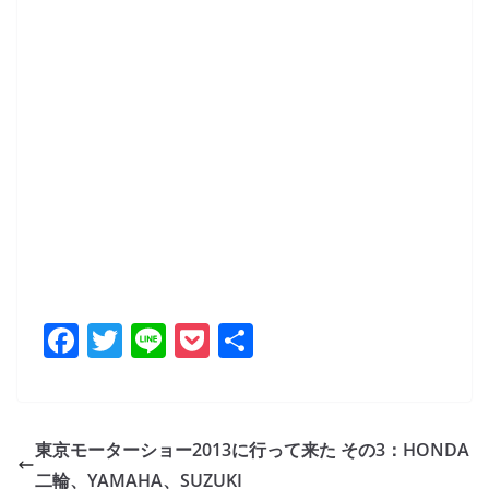
F
T
Li
P
共
a
w
n
o
有
c
itt
e
ck
e
er
et
東京モーターショー2013に行って来た その3：HONDA
b
二輪、YAMAHA、SUZUKI