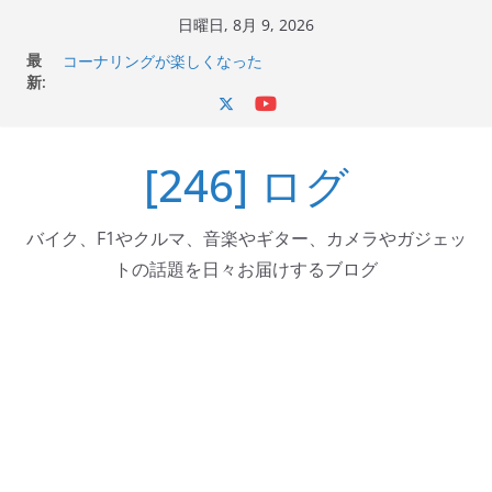
コ
日曜日, 8月 9, 2026
ン
Italjet Dragster 200のフロントISSサスの動きが判ったら
最
テ
コーナリングが楽しくなった
新:
Italjet Dragster 200が納車完了！各部をチェックして、ス
ン
マホホルダー付けて、ガラスコーティング行って来た
ツ
Jeff Beck 逝去
Ken Block 逝去
[246] ログ
へ
岩手県奥州市へのふるさと納税で KGR HARMONY 南部鉄
ス
器エフェクターが返礼品でもらえる！
キ
バイク、F1やクルマ、音楽やギター、カメラやガジェッ
ッ
トの話題を日々お届けするブログ
プ