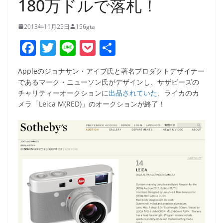
180万ドルで落札！
2013年11月25日
156gta
F
T
Li
P
共
a
w
n
o
有
Appleのジョナサン・アイブ氏と著名プロダクトデザイナー
c
itt
e
ck
であるマーク・ニューソン氏がデザインし、サザビーズの
e
er
et
チャリティーオークションに
出品されていた
、ライカのカ
メラ「Leica M(RED)」のオークションが終了！
b
o
o
k