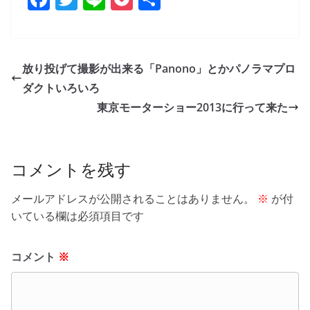
a
w
n
o
有
c
itt
e
ck
e
er
et
放り投げて撮影が出来る「Panono」とかパノラマプロ
b
ダクトいろいろ
o
東京モーターショー2013に行って来た
o
k
コメントを残す
メールアドレスが公開されることはありません。
※
が付
いている欄は必須項目です
コメント
※