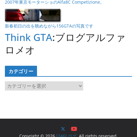
2007年東京モーターショのAlfa8C Competizione。
新春初日の出を眺めながら156GTAの写真です
Think GTA
:ブログアルファ
ロメオ
カテゴリー
カ
テ
ゴ
リ
ー
Copyright © 2026
[246] ログ
. All rights reserved.