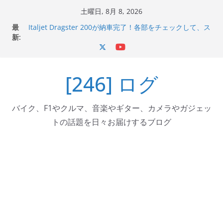
コ
土曜日, 8月 8, 2026
Italjet Dragster 200のフロントISSサスの動きが判ったら
ン
最
コーナリングが楽しくなった
テ
新:
Italjet Dragster 200が納車完了！各部をチェックして、ス
ン
マホホルダー付けて、ガラスコーティング行って来た
Jeff Beck 逝去
ツ
Ken Block 逝去
[246] ログ
へ
岩手県奥州市へのふるさと納税で KGR HARMONY 南部鉄
器エフェクターが返礼品でもらえる！
ス
キ
バイク、F1やクルマ、音楽やギター、カメラやガジェッ
ッ
トの話題を日々お届けするブログ
プ