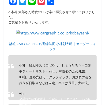
F
T
Li
P
共
a
w
n
o
有
小林彰太郎さん時代のCGは常に拝見させて頂いておりまし
c
itt
e
ck
た。
e
er
et
ご冥福をお祈りいたします。
b
o
o
訃報 CAR GRAPHIC 名誉編集長 小林彰太郎 | カーグラフィ
ック
k
小林 彰太郎氏（こばやし・しょうたろう＝自動
車ジャーナリスト）28日、肺性心のため死去、
83歳。連絡先はカーグラフィック。お別れの会を
行うが日取りなどは未定。喪主は長男、大樹氏。
Via :
小林彰太郎氏が死去 自動車ジャーナリスト ：日本
経済新聞