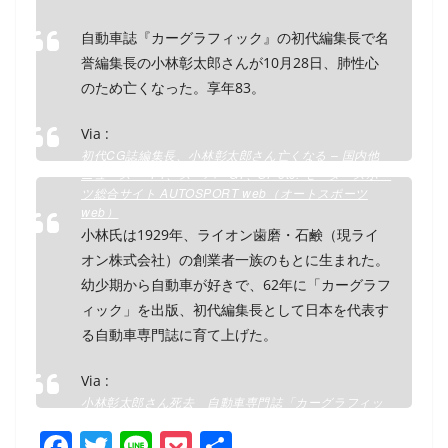
自動車誌『カーグラフィック』の初代編集長で名
誉編集長の小林彰太郎さんが10月28日、肺性心
のため亡くなった。享年83。
Via :
初代CG誌編集長、小林彰太郎さん亡くなる – 国内他
ニュース ・ F1、スーパーGT、SF etc. モータースポー
ツ総合サイト AUTOSPORT web（オートスポーツ
web）
小林氏は1929年、ライオン歯磨・石鹸（現ライ
オン株式会社）の創業者一族のもとに生まれた。
幼少期から自動車が好きで、62年に「カーグラフ
ィック」を出版、初代編集長として日本を代表す
る自動車専門誌に育て上げた。
Via :
小林彰太郎さん死去 自動車専門誌「カーグラフィッ
ク」名誉編集長 : J-CASTニュース
F
T
Li
P
共