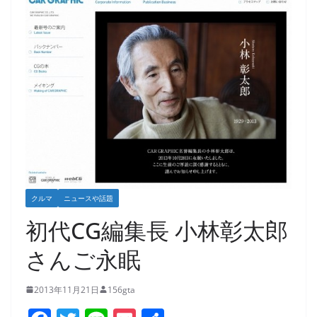
クルマ
ニュースや話題
初代CG編集長 小林彰太郎
さんご永眠
2013年11月21日
156gta