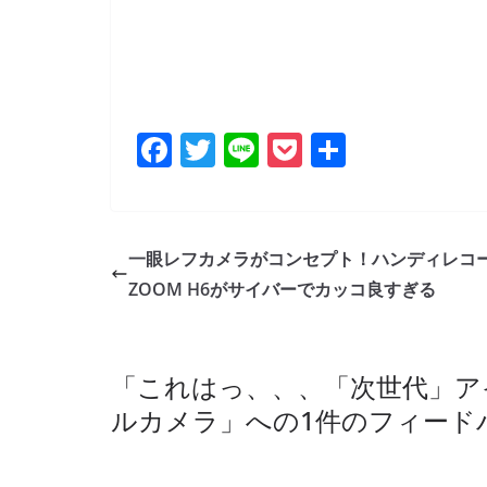
F
T
Li
P
共
a
w
n
o
有
c
itt
e
ck
e
er
et
一眼レフカメラがコンセプト！ハンディレコ
b
ZOOM H6がサイバーでカッコ良すぎる
o
o
「
これはっ、、、「次世代」ア
k
ルカメラ
」への1件のフィード