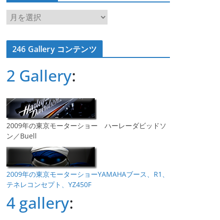
ア
ー
カ
246 Gallery コンテンツ
イ
ブ
2 Gallery
:
2009年の東京モーターショー ハーレーダビッドソ
ン／Buell
2009年の東京モーターショーYAMAHAブース、R1、
テネレコンセプト、YZ450F
4 gallery
: