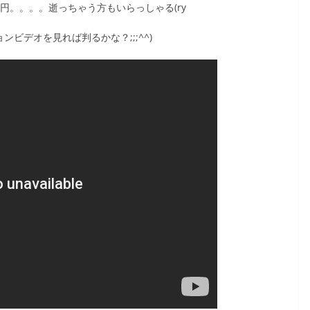
00円。。。。逝っちゃう方もいらっしゃる(ry
ビデオを見れば判るかな？;;;^^)