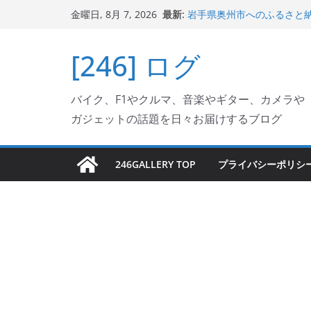
コ
最新:
岩手県奥州市へのふるさと納税で
金曜日, 8月 7, 2026
ン
フェクターが返礼品でもら
Italjet Dragster 2
テ
[246] ログ
リングが楽しくなった
ン
Italjet Dragster 
ホルダー付けて、ガラスコ
ツ
Jeff Beck 逝去
バイク、F1やクルマ、音楽やギター、カメラや
へ
Ken Block 逝去
ガジェットの話題を日々お届けするブログ
ス
キ
ッ
246GALLERY TOP
プライバシーポリシ
プ