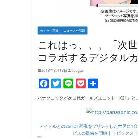
カメラ・写真
ニュースや話題
これはっ、、、「次世
コラボするデジタル
2013年8月13日
156gta
F
T
Li
P
共
a
w
n
o
有
パナソニックが次世代ガールズユニット「X21」
c
itt
e
ck
e
er
et
b
アイドルとの2SHOT画像をプリントした世界に
o
ビスの提供を開始 | トピックス | ニ