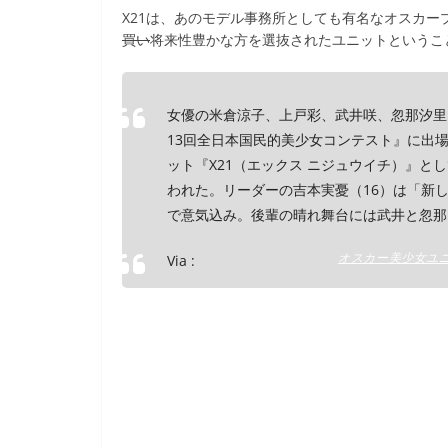
X21は、あのモデル事務所としても有名なオスカー
買い
将来性豊かな方を選抜されたユニットというこ
女優の米倉涼子、上戸彩、武井咲、忽那汐里
13回全日本国民的美少女コンテスト』に出場
ット『X21（エックス ニジュウイチ）』と
われた。リーダーの吉本実憂（16）は「新
で意気込み。後輩の晴れ舞台には武井と忽那
オスカー美少女ユニッ
Via :