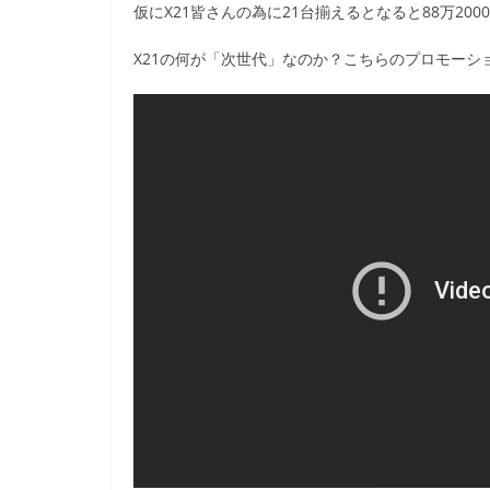
仮にX21皆さんの為に21台揃えるとなると88万20
X21の何が「次世代」なのか？こちらのプロモーション