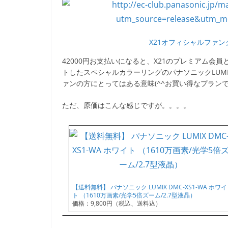
o
k
X21オフィシャルファ
42000円お支払いになると、X21のプレミアム
トしたスペシャルカラーリングのパナソニックLUMI
ァンの方にとってはある意味(^^お買い得なプラン
ただ、原価はこんな感じですが。。。。
【送料無料】 パナソニック LUMIX DMC-XS1-WA ホワイ
ト （1610万画素/光学5倍ズーム/2.7型液晶）
価格：9,800円（税込、送料込）