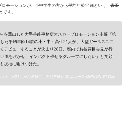
プロモーションが、小中学生の方から平均年齢14歳という、
青田
とです。
らを輩出した大手芸能事務所オスカープロモーション主催『第
した平均年齢14歳の小・中・高生21人が、大型ガールズユニ
してデビューすることが決まり28日、都内でお披露目会見が行
しい風を吹かせ、インパクト残せるグループにしたい」と笑顔
も祝福に駆けつけた。
ト「X21」がお披露目 平均年齢14歳 ニュース-ORICON STYLE-