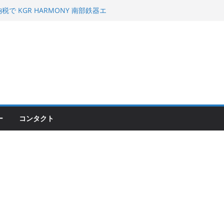
 KGR HARMONY 南部鉄器エ
える！
00のフロントISSサスの動きが判ったらコーナ
200が納車完了！各部をチェックして、スマホ
ーティング行って来た
ー
コンタクト