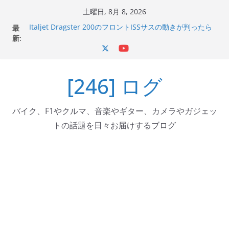
コ
土曜日, 8月 8, 2026
ン
最
Italjet Dragster 200のフロントISSサスの動きが判ったら
テ
新:
コーナリングが楽しくなった
Italjet Dragster 200が納車完了！各部をチェックして、ス
ン
マホホルダー付けて、ガラスコーティング行って来た
ツ
Jeff Beck 逝去
[246] ログ
へ
Ken Block 逝去
岩手県奥州市へのふるさと納税で KGR HARMONY 南部鉄
ス
器エフェクターが返礼品でもらえる！
キ
バイク、F1やクルマ、音楽やギター、カメラやガジェッ
ッ
トの話題を日々お届けするブログ
プ