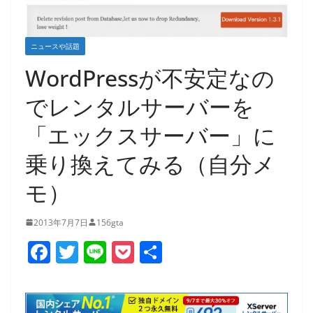
ニュースや話題
WordPressが不安定なの
でレンタルサーバーを
「エックスサーバー」に
乗り換えてみる（自分メ
モ）
2013年7月7日
156gta
F
T
Li
P
共
a
w
n
o
有
c
itt
e
ck