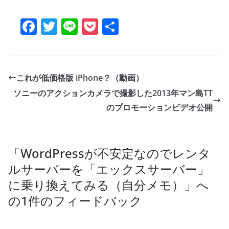
F
T
Li
P
共
a
w
n
o
有
c
itt
e
ck
e
er
et
これが低価格版 iPhone？（動画）
b
ソニーのアクションカメラで撮影した2013年マン島TT
o
のプロモーションビデオ公開
o
k
「
WordPressが不安定なのでレンタ
ルサーバーを「エックスサーバー」
に乗り換えてみる（自分メモ）
」へ
の1件のフィードバック