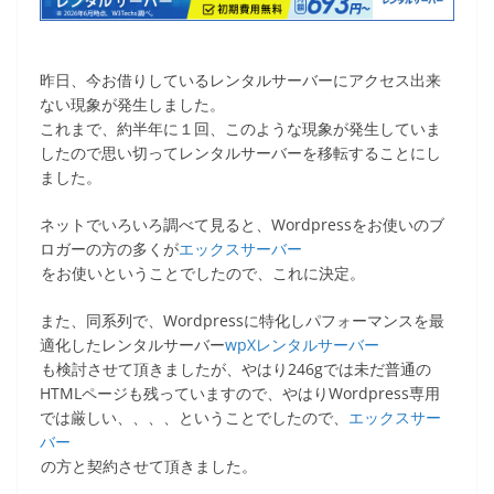
e
er
et
b
o
昨日、今お借りしているレンタルサーバーにアクセス出来
o
ない現象が発生しました。
これまで、約半年に１回、このような現象が発生していま
k
したので思い切ってレンタルサーバーを移転することにし
ました。
ネットでいろいろ調べて見ると、Wordpressをお使いのブ
ロガーの方の多くが
エックスサーバー
をお使いということでしたので、これに決定。
また、同系列で、Wordpressに特化しパフォーマンスを最
適化したレンタルサーバー
wpXレンタルサーバー
も検討させて頂きましたが、やはり246gでは未だ普通の
HTMLページも残っていますので、やはりWordpress専用
では厳しい、、、、ということでしたので、
エックスサー
バー
の方と契約させて頂きました。