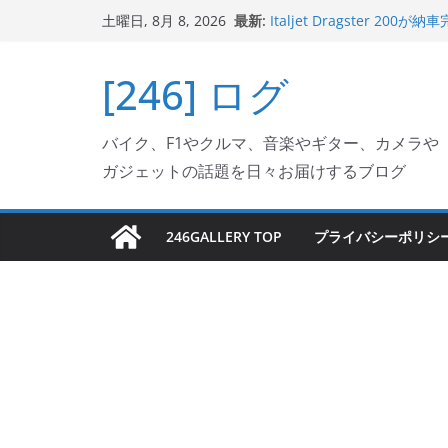
コ
最新:
Italjet Dragster 
土曜日, 8月 8, 2026
ン
ホルダー付けて、ガラスコ
Jeff Beck 逝去
テ
[246] ログ
Ken Block 逝去
ン
岩手県奥州市へのふるさと納税で
フェクターが返礼品でもら
ツ
Italjet Dragster 2
バイク、F1やクルマ、音楽やギター、カメラや
へ
リングが楽しくなった
ガジェットの話題を日々お届けするブログ
ス
キ
ッ
246GALLERY TOP
プライバシーポリシ
プ