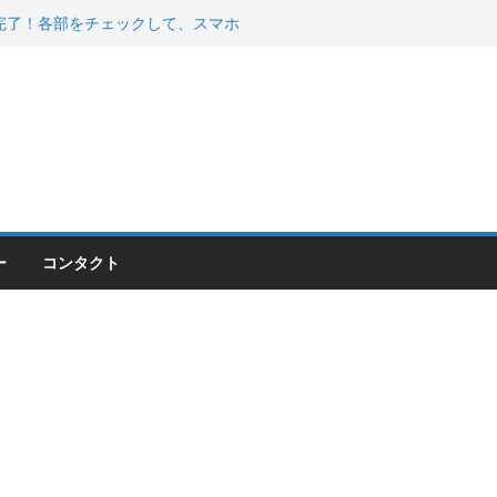
200が納車完了！各部をチェックして、スマホ
ーティング行って来た
 KGR HARMONY 南部鉄器エ
える！
00のフロントISSサスの動きが判ったらコーナ
ー
コンタクト