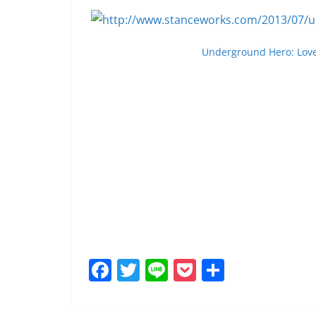
Underground Hero: Love
F
T
Li
P
共
a
w
n
o
有
c
itt
e
ck