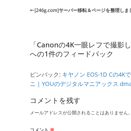
e
er
et
[246g.com]サーバー移転＆ページを整理し
b
o
o
「
Canonの4K一眼レフで撮
k
への1件のフィードバック
ピンバック:
キヤノン EOS-1D Cの4
ニ | YOUのデジタルマニアックス dman
コメントを残す
メールアドレスが公開されることはありません
コメント
※