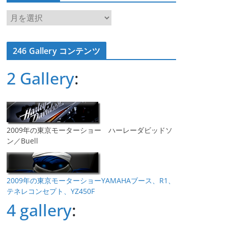
ア
ー
カ
246 Gallery コンテンツ
イ
ブ
2 Gallery
:
2009年の東京モーターショー ハーレーダビッドソ
ン／Buell
2009年の東京モーターショーYAMAHAブース、R1、
テネレコンセプト、YZ450F
4 gallery
: