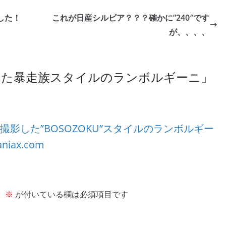
ました！
これが日産シルビア？？？確かに”240″です
が、、、、
影した暴走族スタイルのランボルギーニ
」
Kで撮影した”BOSOZOKU”スタイルのランボルギー
iax.com
。
※
が付いている欄は必須項目です