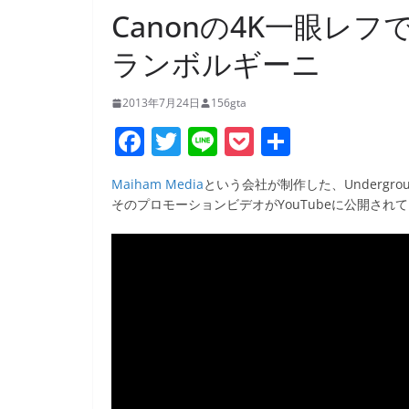
Canonの4K一眼レ
ランボルギーニ
2013年7月24日
156gta
F
T
Li
P
共
a
w
n
o
有
Maiham Media
という会社が制作した、Undergro
c
itt
e
ck
そのプロモーションビデオがYouTubeに公開され
e
er
et
b
o
o
k