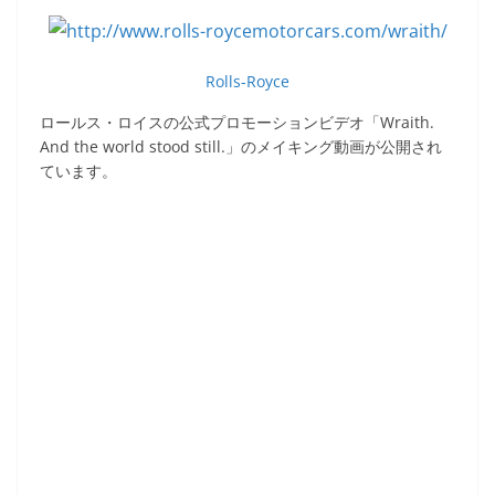
a
w
n
o
有
c
itt
e
ck
e
er
et
Rolls-Royce
b
ロールス・ロイスの公式プロモーションビデオ「Wraith.
o
And the world stood still.」のメイキング動画が公開され
ています。
o
k