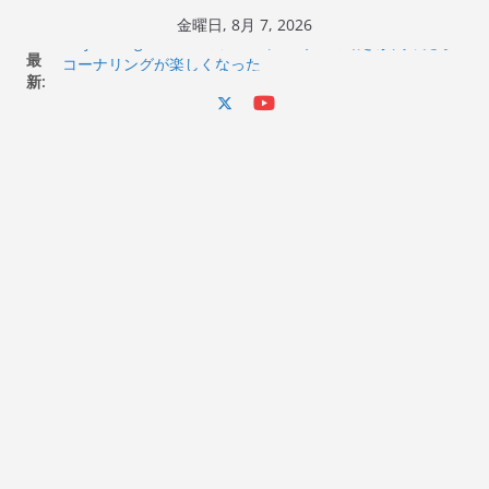
コ
金曜日, 8月 7, 2026
ン
Italjet Dragster 200のフロントISSサスの動きが判ったら
最
テ
コーナリングが楽しくなった
新:
Italjet Dragster 200が納車完了！各部をチェックして、ス
ン
マホホルダー付けて、ガラスコーティング行って来た
ツ
Jeff Beck 逝去
Ken Block 逝去
へ
岩手県奥州市へのふるさと納税で KGR HARMONY 南部鉄
ス
器エフェクターが返礼品でもらえる！
キ
ッ
プ