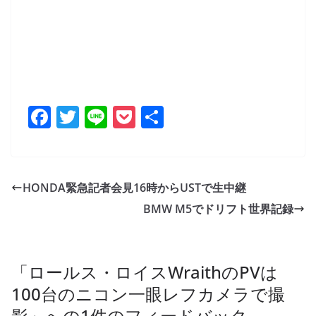
F
T
Li
P
共
a
w
n
o
有
c
itt
e
ck
e
er
et
HONDA緊急記者会見16時からUSTで生中継
b
BMW M5でドリフト世界記録
o
o
k
「
ロールス・ロイスWraithのPVは
100台のニコン一眼レフカメラで撮
影
」への1件のフィードバック