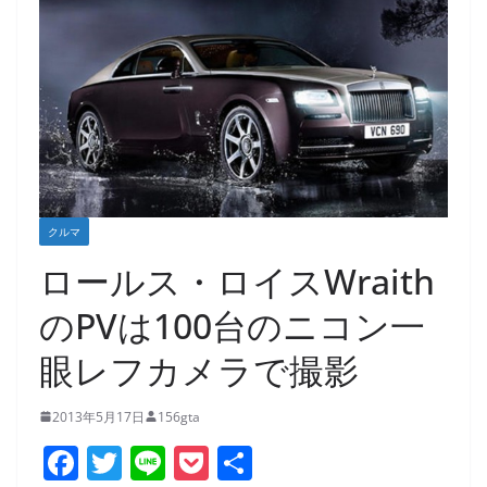
クルマ
ロールス・ロイスWraith
のPVは100台のニコン一
眼レフカメラで撮影
2013年5月17日
156gta
F
T
Li
P
共