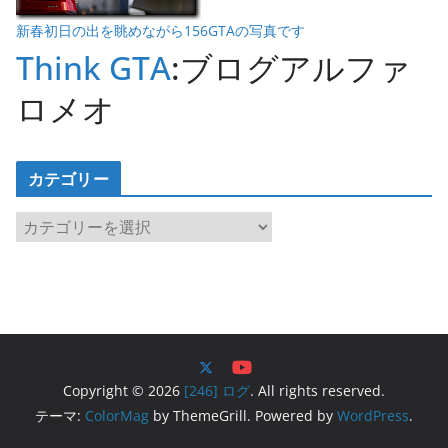
新春初日の出を眺めながら156GTAの写真です
Think GTA
:ブログアルファ
ロメオ
カテゴリー
カ
テ
ゴ
リ
ー
Copyright © 2026
[246] ログ
. All rights reserved.
テーマ:
ColorMag
by ThemeGrill. Powered by
WordPress
.