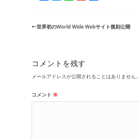
a
w
n
o
有
c
itt
e
ck
e
er
et
世界初のWorld Wide Webサイト復刻公開
b
o
o
コメントを残す
k
メールアドレスが公開されることはありません
コメント
※