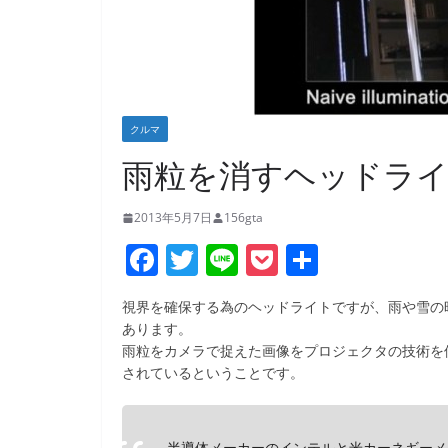
クルマ
雨粒を消すヘッドライ
2013年5月7日
156gta
F
T
Li
P
共
a
w
n
o
有
視界を確保する為のヘッドライトですが、雨や雪の
c
itt
e
ck
あります。
e
er
et
雨粒をカメラで捉えた画像をプロジェクタの技術を
されているということです。
b
o
半導体メーカーのインテルと米カーネギーメ