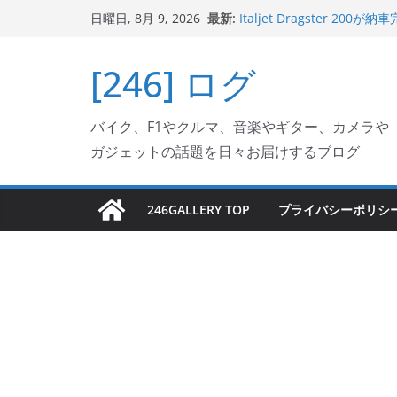
Italjet Dragster 2
コ
最新:
リングが楽しくなった
日曜日, 8月 9, 2026
ン
Italjet Dragster 
ホルダー付けて、ガラスコ
テ
[246] ログ
Jeff Beck 逝去
ン
Ken Block 逝去
岩手県奥州市へのふるさと納税で
ツ
フェクターが返礼品でもら
バイク、F1やクルマ、音楽やギター、カメラや
へ
ガジェットの話題を日々お届けするブログ
ス
キ
ッ
246GALLERY TOP
プライバシーポリシ
プ