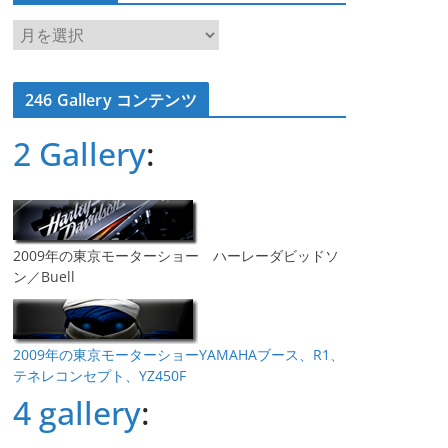
ア
ー
カ
246 Gallery コンテンツ
イ
ブ
2 Gallery
:
2009年の東京モーターショー ハーレーダビッドソ
ン／Buell
2009年の東京モーターショーYAMAHAブース、R1、
テネレコンセプト、YZ450F
4 gallery
: