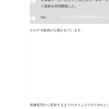
o
k
ト技術を共同開発した。
【ビデオ】視認性が劇的に向上！ イ
Via :
そのデモ動画が公開されています。
画像処理から照射するまでのタイムラグが13ms