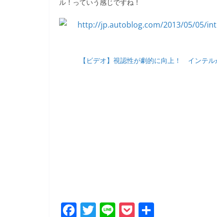
ル！っていう感じですね！
【ビデオ】視認性が劇的に向上！ インテルが開発
F
T
Li
P
共