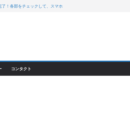
00のフロントISSサスの動きが判ったらコーナ
200が納車完了！各部をチェックして、スマホ
ーティング行って来た
 KGR HARMONY 南部鉄器エ
える！
ー
コンタクト