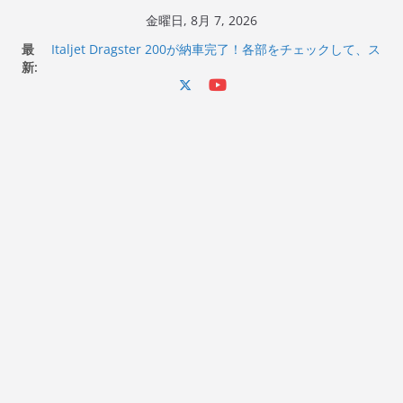
コ
金曜日, 8月 7, 2026
Italjet Dragster 200のフロントISSサスの動きが判ったら
ン
最
コーナリングが楽しくなった
テ
新:
Italjet Dragster 200が納車完了！各部をチェックして、ス
マホホルダー付けて、ガラスコーティング行って来た
ン
Jeff Beck 逝去
ツ
Ken Block 逝去
へ
岩手県奥州市へのふるさと納税で KGR HARMONY 南部鉄
器エフェクターが返礼品でもらえる！
ス
キ
ッ
プ