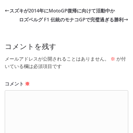
e
er
et
スズキが2014年にMotoGP復帰に向けて活動中か
b
ロズベルグ F1 伝統のモナコGPで完璧過ぎる勝利
o
o
k
コメントを残す
メールアドレスが公開されることはありません。
※
が付
いている欄は必須項目です
コメント
※