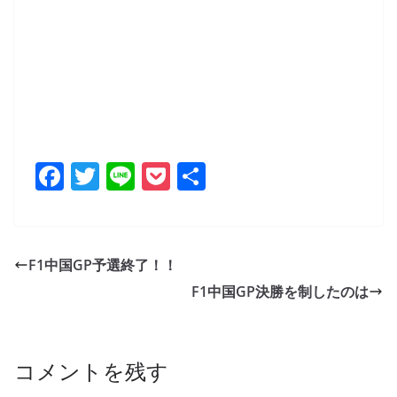
F
T
Li
P
共
a
w
n
o
有
c
itt
e
ck
e
er
et
F1中国GP予選終了！！
b
F1中国GP決勝を制したのは
o
o
k
コメントを残す