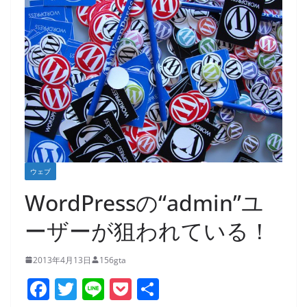
ウェブ
WordPressの“admin”ユ
ーザーが狙われている！
2013年4月13日
156gta
F
T
Li
P
共