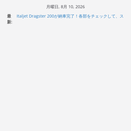
コ
月曜日, 8月 10, 2026
Italjet Dragster 200のフロントISSサスの動きが判ったら
ン
最
コーナリングが楽しくなった
テ
新:
Italjet Dragster 200が納車完了！各部をチェックして、ス
マホホルダー付けて、ガラスコーティング行って来た
ン
Jeff Beck 逝去
ツ
Ken Block 逝去
へ
岩手県奥州市へのふるさと納税で KGR HARMONY 南部鉄
器エフェクターが返礼品でもらえる！
ス
キ
ッ
プ