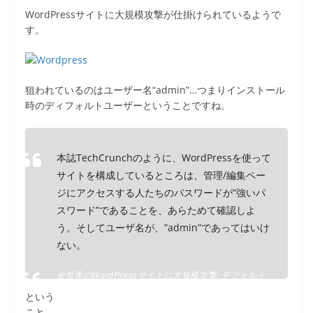
a
w
n
o
有
WordPressサイトに大規模攻撃が仕掛けられているようで
c
itt
e
ck
す。
e
er
et
b
o
狙われているのはユーザー名“admin”…つまりインストール
時のディフォルトユーザーということですね。
o
k
本誌TechCrunchのように、WordPressを使って
サイトを構成しているところは、管理/編集ペー
ジにアクセスする人たちのパスワードが“強いパ
スワード”であることを、あらためて確認しよ
う。そしてユーザ名が、”admin”であってはいけ
ない。
全世界のWordPressサイトに大規模攻撃; デフォルト
のアドミンユーザ名’admin’がねらわれている |
という
TechCrunch Japan
こと